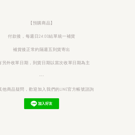
【預購商品】
付款後，每週日24:00結單統一補貨
補貨後正常約隔週五到貨寄出
有另外收單日期，到貨日期以當次收單日期為主
---
其他商品疑問，歡迎加入我們的LINE官方帳號諮詢