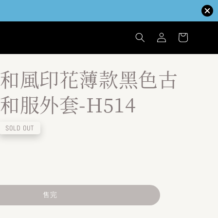
和風印花薄款黑色古
和服外套-H514
SOLD OUT
售完