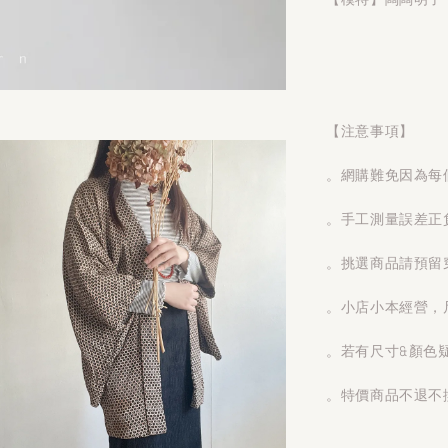
【注意事項】
。網購難免因為每
。手工測量誤差正
。挑選商品請預留
。小店小本經營，
。若有尺寸&顏色
。特價商品不退不