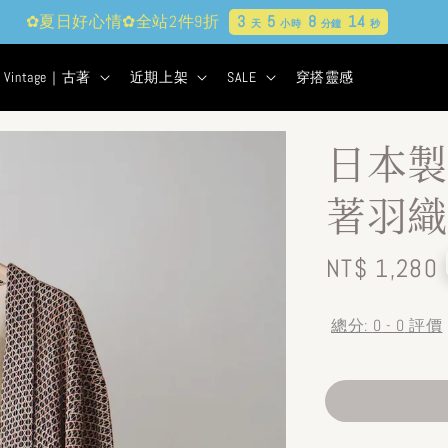
✿夏日好心情✿全站2件9折
3
5
8
12
天
小時
分鐘
秒
Vintage｜古著
近期上架
SALE
穿搭靈感
日本製
著羽織
Regular
NT$ 1,280
price
總分:
0
-
0
評價