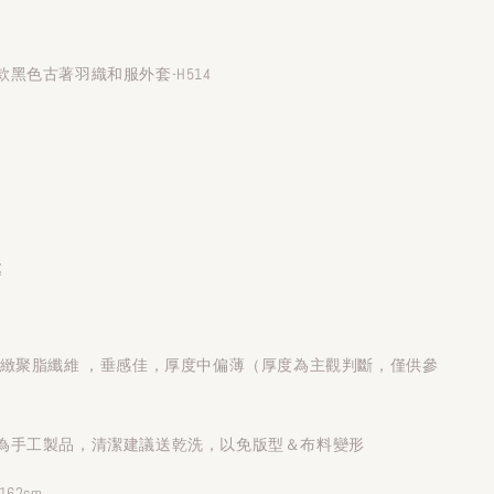
黑色古著羽織和服外套-H514
處
細緻聚脂纖維 ，垂感佳，厚度中偏薄（厚度為主觀判斷，僅供參
為手工製品，清潔建議送乾洗，以免版型＆布料變形
62cm