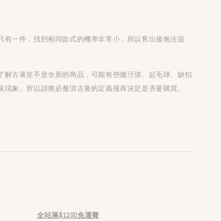
只有一件，找到相同款式的機率非常小，所以售出後無法追
了解古著並不是全新的商品，可能有些微汙漬、起毛球、缺扣
疵現象。所以請務必釐清古著的定義後再決定是否要購買。
全站滿$1200免運費