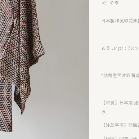
分享
日本製和風印花薄款
衣長 Length：79cm
*請留意照片圓圈
【材質】日本製-
考）
【注意事項】羽織
【模特】闆闆明子 1