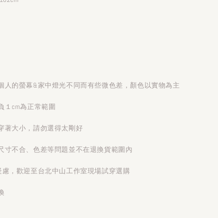
個人的螢幕&家中燈光不同而有些微色差，顏色以實物為主
負１cm為正常範圍
穿著大小，請勿選得太剛好
尺寸不合、色差等問題並不在退換貨範圍內
疑慮，歡迎至台北中山工作室現場試穿選購
換