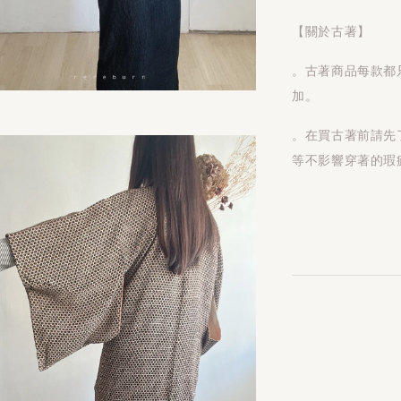
【關於古著】
。古著商品每款都
加。
。在買古著前請先
等不影響穿著的瑕