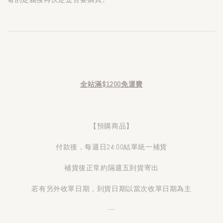
全站滿$1200免運費
【預購商品】
付款後，每週日24:00結單統一補貨
補貨後正常約隔週五到貨寄出
若有另外收單日期，到貨日期以當次收單日期為主
---