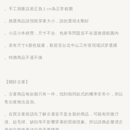
。手工測量誤差正負１cm為正常範圍
。挑選商品請預留穿著大小，請勿選得太剛好
。小店小本經營，尺寸不合、色差等問題並不在退換貨範圍內
。若有尺寸&顏色疑慮，歡迎至台北中山工作室現場試穿選購
。特價商品不退不換
【關於古著】
。古著商品每款都只有一件，找到相同款式的機率非常小，所以
售出後無法追加。
。在買古著前請先了解古著並不是全新的商品，可能有些微汙
漬、起毛球、缺扣等不影響穿著的瑕疵現象。所以請務必釐清古
著的定義後再決定是否要購買。