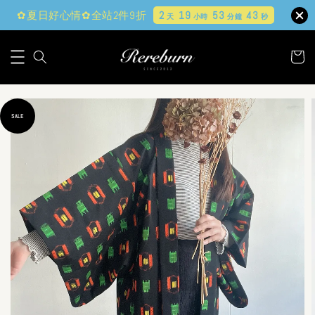
✿夏日好心情✿全站2件9折
2
19
53
42
天
小時
分鐘
秒
SALE