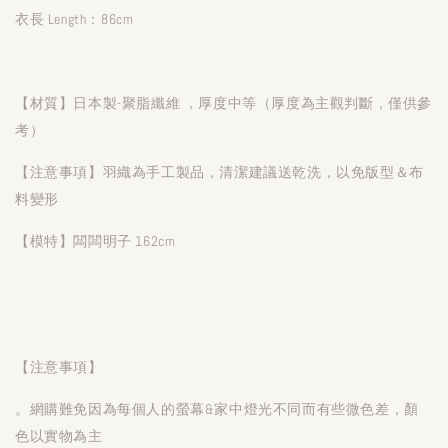
衣長 Length：86cm
【材質】日本製-聚脂纖維 ，厚度中等（厚度為主觀判斷，僅供參
考）
【注意事項】羽織為手工製品，清潔建議送乾洗，以免版型＆布
料變形
【模特】闆闆明子 162cm
【注意事項】
。網購難免因為每個人的螢幕&家中燈光不同而有些微色差，顏
色以實物為主