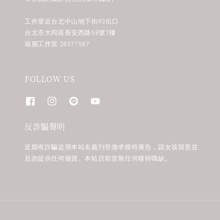
工作室近台北中山地下街R3出口
台北市大同區長安西路58號7樓
瑞朋工作室 38577587
FOLLOW US
反詐騙聲明
近期有詐騙盜用本站名義刊登徵求模特廣告，請女孩留意並
且勿提供任何個資。本站目前並無任何模特職缺。