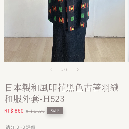
1
/
9
日本製和風印花黑色古著羽織
和服外套-H523
Sale
NT$ 880
Regular
SALE
NT$ 1,280
price
price
總分:
0
-
0
評價