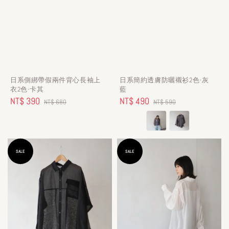
日系側綁帶假兩件背心長袖上
日系簡約透膚防曬襯衫2色-灰
衣2色-卡其
藍
Sale
NT$ 390
Regular
Sale
NT$ 490
Regular
NT$ 680
NT$ 590
price
price
price
price
SALE
SALE