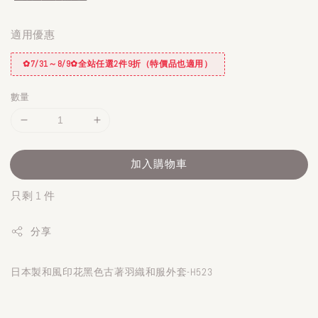
適用優惠
✿7/31～8/9✿全站任選2件9折（特價品也適用）
數量
加入購物車
只剩 1 件
分享
日本製和風印花黑色古著羽織和服外套-H523