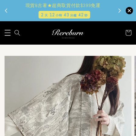
現貨&古著★超商取貨付款$399免運
2
12
43
40
天
小時
分鐘
秒