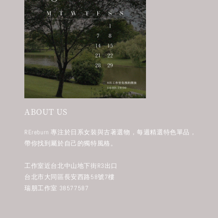
ABOUT US
REreburn 專注於日系女裝與古著選物，每週精選特色單品，
帶你找到屬於自己的獨特風格。
工作室近台北中山地下街R3出口
台北市大同區長安西路58號7樓
瑞朋工作室 38577587