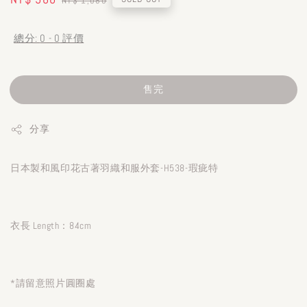
NT$ 1,080
price
price
總分:
0
-
0
評價
售完
分享
日本製和風印花古著羽織和服外套-H538-瑕疵特
衣長 Length：84cm
*請留意照片圓圈處