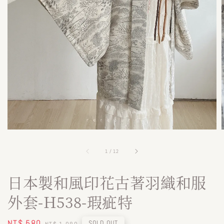
1
/
12
日本製和風印花古著羽織和服
外套-H538-瑕疵特
Sale
NT$ 580
Regular
SOLD OUT