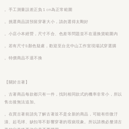
。手工測量誤差正負１cm為正常範圍
。挑選商品請預留穿著大小，請勿選得太剛好
。小店小本經營，尺寸不合、色差等問題並不在退換貨範圍內
。若有尺寸&顏色疑慮，歡迎至台北中山工作室現場試穿選購
。特價商品不退不換
【關於古著】
。古著商品每款都只有一件，找到相同款式的機率非常小，所以
售出後無法追加。
。在買古著前請先了解古著並不是全新的商品，可能有些微汙
漬、起毛球、缺扣等不影響穿著的瑕疵現象。所以請務必釐清古