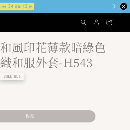
和風印花薄款暗綠色
織和服外套-H543
SOLD OUT
售完