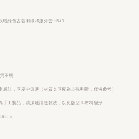
暗綠色古著羽織和服外套-H543
材質不明
垂感佳，厚度中偏薄（材質＆厚度為主觀判斷，僅供參考）
為手工製品，清潔建議送乾洗，以免版型＆布料變形
62cm