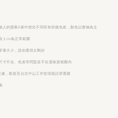
個人的螢幕&家中燈光不同而有些微色差，顏色以實物為主
負１cm為正常範圍
穿著大小，請勿選得太剛好
尺寸不合、色差等問題並不在退換貨範圍內
疑慮，歡迎至台北中山工作室現場試穿選購
換