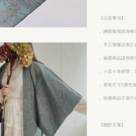
【注意事項】
。網購難免因為每
。手工測量誤差正
。挑選商品請預留
。小店小本經營，
。若有尺寸&顏色
。特價商品不退不
【關於古著】