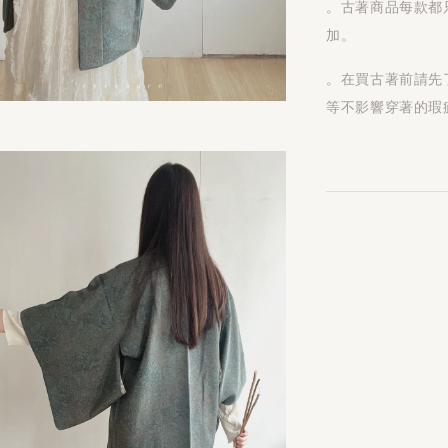
。古著商品每款都
加。
。在買古著前請先
等不影響穿著的瑕