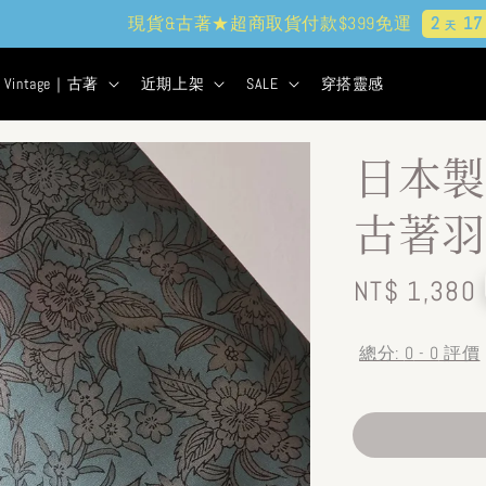
貨&古著★超商取貨付款$399免運
2
17
34
41
天
小時
分鐘
秒
Vintage｜古著
近期上架
SALE
穿搭靈感
日本製
古著羽
Regular
NT$ 1,380
price
總分:
0
-
0
評價