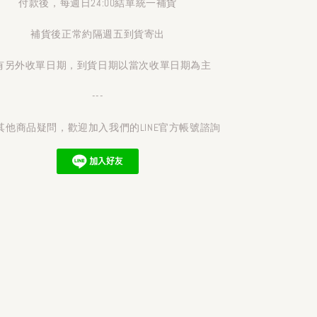
付款後，每週日24:00結單統一補貨
補貨後正常約隔週五到貨寄出
有另外收單日期，到貨日期以當次收單日期為主
---
其他商品疑問，歡迎加入我們的LINE官方帳號諮詢