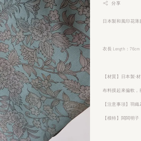
分享
日本製和風印花薄款
衣長 Length：76cm
【材質】日本製-
布料摸起來偏軟，
【注意事項】羽織
【模特】闆闆明子 1