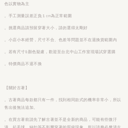
色以實物為主
。手工測量誤差正負１cm為正常範圍
。挑選商品請預留穿著大小，請勿選得太剛好
。小店小本經營，尺寸不合、色差等問題並不在退換貨範圍內
。若有尺寸&顏色疑慮，歡迎至台北中山工作室現場試穿選購
。特價商品不退不換
【關於古著】
。古著商品每款都只有一件，找到相同款式的機率非常小，所以
售出後無法追加。
。在買古著前請先了解古著並不是全新的商品，可能有些微汙
漬、起毛球、缺扣等不影響穿著的瑕疵現象。所以請務必釐清古