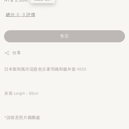
price
總分:
0
-
0
評價
售完
分享
日本製和風印花藍色古著羽織和服外套-H550
衣長 Length：80cm
*請留意照片圓圈處