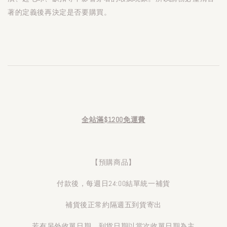
著的定義後再決定是否要購買。
全站滿$1200免運費
【預購商品】
付款後，每週日24:00結單統一補貨
補貨後正常約隔週五到貨寄出
若有另外收單日期，到貨日期以當次收單日期為主