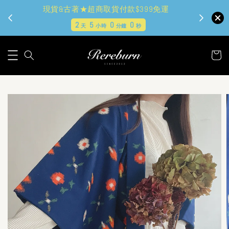
現貨&古著★超商取貨付款$399免運
2
4
59
58
天
小時
分鐘
秒