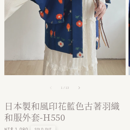
1
/
13
日本製和風印花藍色古著羽織
和服外套-H550
Regular
NT$ 1,080
SOLD OUT