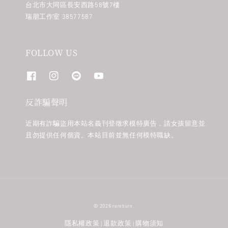
台北市大同區長安西路58號7樓
瑞朋工作室 38577587
FOLLOW US
反詐騙聲明
近期有詐騙盜用本站名義刊登徵求模特廣告，請女孩留意並
且勿提供任何個資。本站目前並無任何模特職缺。
© 2026 rereburn.
隱私權政策
退款政策
購物須知
|
|