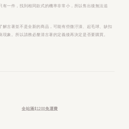
只有一件，找到相同款式的機率非常小，所以售出後無法追
了解古著並不是全新的商品，可能有些微汙漬、起毛球、缺扣
疵現象。所以請務必釐清古著的定義後再決定是否要購買。
全站滿$1200免運費