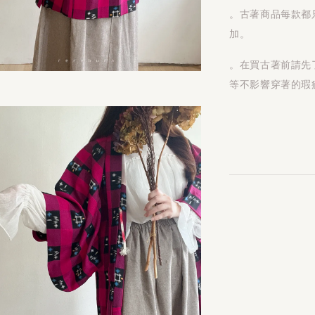
。古著商品每款都
加。
。在買古著前請先
等不影響穿著的瑕