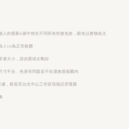
個人的螢幕&家中燈光不同而有些微色差，顏色以實物為主
負１cm為正常範圍
穿著大小，請勿選得太剛好
尺寸不合、色差等問題並不在退換貨範圍內
疑慮，歡迎至台北中山工作室現場試穿選購
換