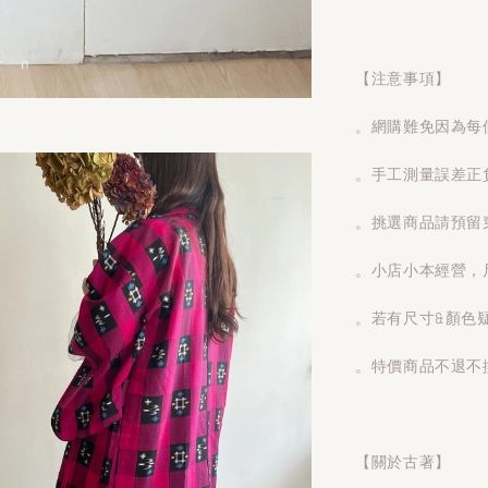
【注意事項】
。網購難免因為每
。手工測量誤差正
。挑選商品請預留
。小店小本經營，
。若有尺寸&顏色
。特價商品不退不
【關於古著】