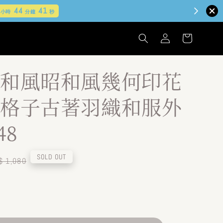
和風昭和風幾何印花
格子古著羽織和服外
48
egular
SOLD OUT
$ 1,080
ice