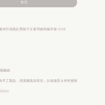
售完
何印花桃紅黑格子古著羽織和服外套-H248
聚脂纖維
為手工製品，清潔建議送乾洗，以免版型＆布料變形
62cm