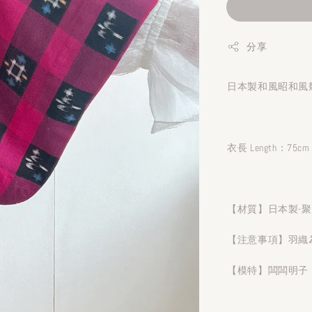
分享
日本製和風昭和風幾
衣長 Length：75cm
【材質】日本製-
【注意事項】羽織
【模特】闆闆明子 1