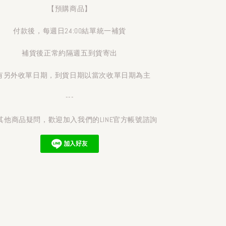
【預購商品】
付款後，每週日24:00結單統一補貨
補貨後正常約隔週五到貨寄出
有另外收單日期，到貨日期以當次收單日期為主
---
其他商品疑問，歡迎加入我們的LINE官方帳號諮詢