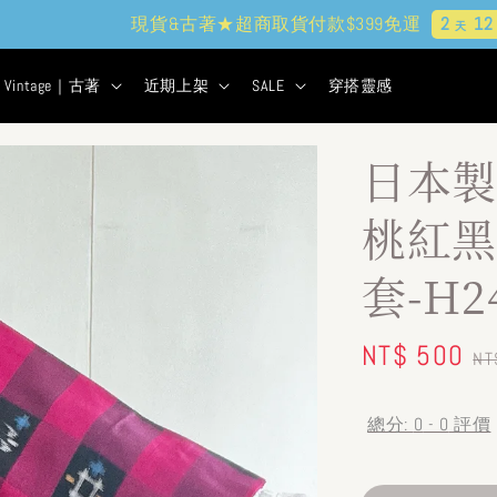
貨&古著★超商取貨付款$399免運
2
12
44
39
天
小時
分鐘
秒
Vintage｜古著
近期上架
SALE
穿搭靈感
日本製
桃紅黑
套-H2
Sale
NT$ 500
R
NT
price
pr
總分:
0
-
0
評價