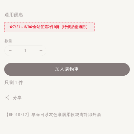
適用優惠
✿7/31～8/9✿全站任選2件9折（特價品也適用）
數量
加入購物車
只剩 1 件
分享
【RE010312】早春日系灰色漸層柔軟親膚針織外套