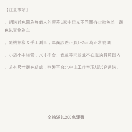
【注意事項】
。網購難免因為每個人的螢幕&家中燈光不同而有些微色差，顏
色以實物為主
。隨機抽樣＆手工測量，單面誤差正負1~2cm為正常範圍
。小店小本經營，尺寸不合、色差等問題並不在退換貨範圍內
。若有尺寸顏色疑慮，歡迎至台北中山工作室現場試穿選購。
全站滿$1200免運費