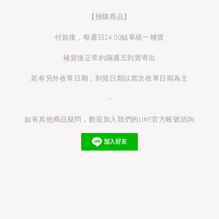
【預購商品】
付款後，每週日24:00結單統一補貨
補貨後正常約隔週五到貨寄出
若有另外收單日期，到貨日期以當次收單日期為主
---
如有其他商品疑問，歡迎加入我們的LINE官方帳號諮詢