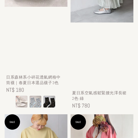
日系森林系小碎花透氣網格中
筒襪｜春夏日本選品襪子3色
Regular
NT$ 180
夏日系空氣感鬆緊腰光澤長裙
price
2色-綠
Regular
NT$ 780
price
SALE
SALE