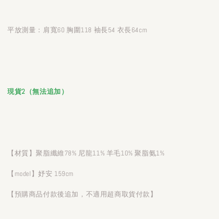
平放測量：肩寬60 胸圍118 袖長54 衣長64cm
現貨2（無法追加）
【材質】聚脂纖維78% 尼龍11% 羊毛10% 聚脂氨1%
【model】妤安 159cm
【預購商品付款後追加，不適用超商取貨付款】