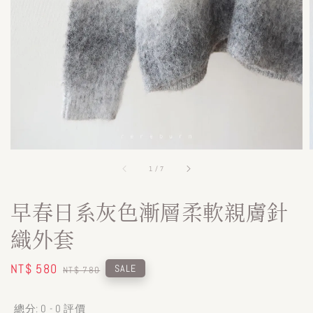
1
/
7
早春日系灰色漸層柔軟親膚針
織外套
Sale
NT$ 580
Regular
SALE
NT$ 780
price
price
總分:
0
-
0
評價