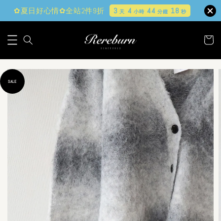
✿夏日好心情✿全站2件9折
3
4
44
17
天
小時
分鐘
秒
SALE