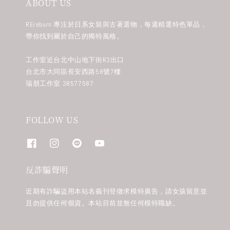
ABOUT US
REreburn 專注於日系女裝與古著選物，每週精選特色單品，
帶你找到屬於自己的獨特風格。
工作室近台北中山地下街R3出口
台北市大同區長安西路58號7樓
瑞朋工作室 38577587
FOLLOW US
反詐騙聲明
近期有詐騙盜用本站名義刊登徵求模特廣告，請女孩留意並
且勿提供任何個資。本站目前並無任何模特職缺。