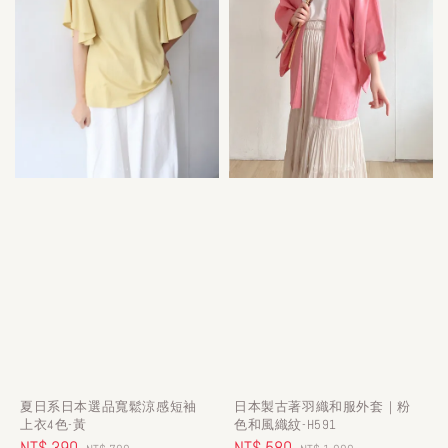
夏日系日本選品寬鬆涼感短袖
日本製古著羽織和服外套｜粉
上衣4色-黃
色和風織紋-H591
Sale
NT$ 390
Regular
Sale
NT$ 580
Regular