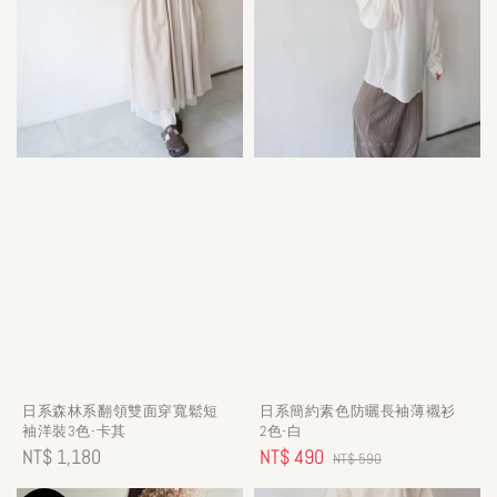
日系森林系翻領雙面穿寬鬆短
日系簡約素色防曬長袖薄襯衫
袖洋裝3色-卡其
2色-白
Regular
NT$ 1,180
Sale
NT$ 490
Regular
NT$ 590
price
price
price