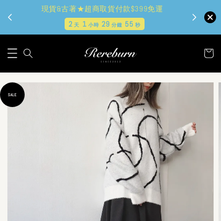
現貨&古著★超商取貨付款$399免運
2
1
29
53
天
小時
分鐘
秒
SALE