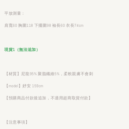
平放測量：
肩寬60 胸圍118 下擺圍98 袖長60 衣長74cm
現貨1（無法追加）
【材質】尼龍95% 聚脂纖維5%，柔軟親膚不會刺
【model】妤安 159cm
【預購商品付款後追加，不適用超商取貨付款】
【注意事項】