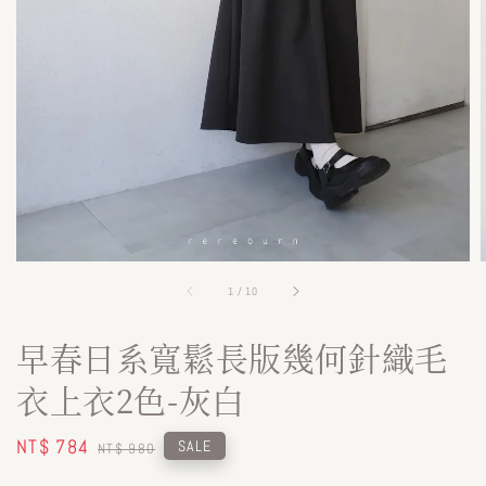
1
/
10
早春日系寬鬆長版幾何針織毛
衣上衣2色-灰白
Sale
NT$ 784
Regular
SALE
NT$ 980
price
price