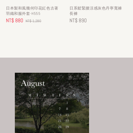
日本製和風幾何印花紅色古著
日系鬆緊腰涼感灰色丹寧寬褲
羽織和服外套-H555
長褲
Sale
NT$ 880
Regular
Regular
NT$ 890
NT$ 1,280
price
price
price