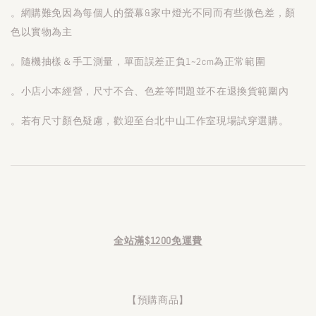
。網購難免因為每個人的螢幕&家中燈光不同而有些微色差，顏
色以實物為主
。隨機抽樣＆手工測量，單面誤差正負1~2cm為正常範圍
。小店小本經營，尺寸不合、色差等問題並不在退換貨範圍內
。若有尺寸顏色疑慮，歡迎至台北中山工作室現場試穿選購。
全站滿$1200免運費
【預購商品】