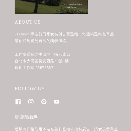
ABOUT US
REreburn 專注於日系女裝與古著選物，每週精選特色單品，
帶你找到屬於自己的獨特風格。
工作室近台北中山地下街R3出口
台北市大同區長安西路58號7樓
瑞朋工作室 38577587
FOLLOW US
反詐騙聲明
近期有詐騙盜用本站名義刊登徵求模特廣告，請女孩留意並