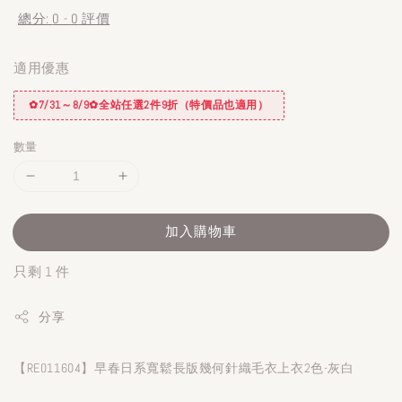
總分:
0
-
0
評價
適用優惠
✿7/31～8/9✿全站任選2件9折（特價品也適用）
數量
加入購物車
只剩 1 件
分享
【RE011604】早春日系寬鬆長版幾何針織毛衣上衣2色-灰白