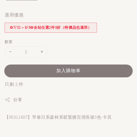
適用優惠
✿7/31～8/9✿全站任選2件9折（特價品也適用）
數量
加入購物車
只剩 2 件
分享
【RE011607】早春日系森林系鬆緊腰百摺長裙3色-卡其