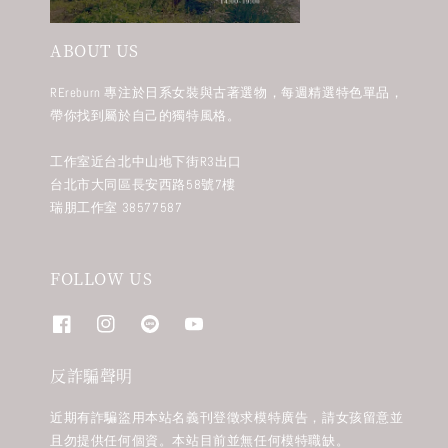
ABOUT US
REreburn 專注於日系女裝與古著選物，每週精選特色單品，
帶你找到屬於自己的獨特風格。
工作室近台北中山地下街R3出口
台北市大同區長安西路58號7樓
瑞朋工作室 38577587
FOLLOW US
反詐騙聲明
近期有詐騙盜用本站名義刊登徵求模特廣告，請女孩留意並
且勿提供任何個資。本站目前並無任何模特職缺。