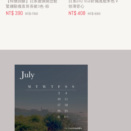
【特價回饋】日系後側開岔鬆
日系sm2 blue針織寬鬆米色Ｖ
緊腰顯瘦直筒長裙3色-棕
領薄背心
Sale
NT$ 390
Regular
Sale
NT$ 408
Regular
NT$ 780
NT$ 680
price
price
price
price