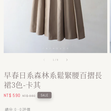
1
/
9
早春日系森林系鬆緊腰百摺長
裙3色-卡其
Sale
NT$ 590
Regular
SALE
NT$ 980
price
price
總分:
0
-
0
評價