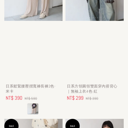
日系鬆緊腰壓摺寬褲長褲2色-
日系方領圓領雙面穿內搭背心
米卡
｜無袖上衣4色-紅
Sale
NT$ 390
Regular
Sale
NT$ 299
Regular
NT$ 590
NT$ 390
price
price
price
price
SALE
SALE