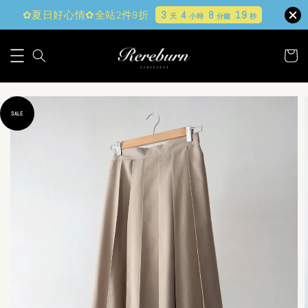
✿夏日好心情✿全站2件9折
3
4
8
18
天
小時
分鐘
秒
SALE