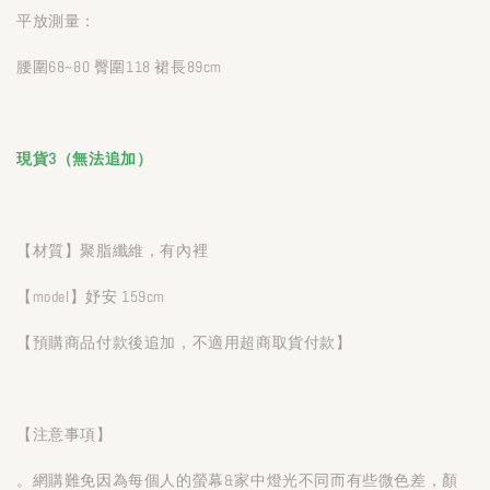
平放測量：
腰圍68~80 臀圍118 裙長89cm
現貨3（無法追加）
【材質】聚脂纖維，有內裡
【model】妤安 159cm
【預購商品付款後追加，不適用超商取貨付款】
【注意事項】
。網購難免因為每個人的螢幕&家中燈光不同而有些微色差，顏