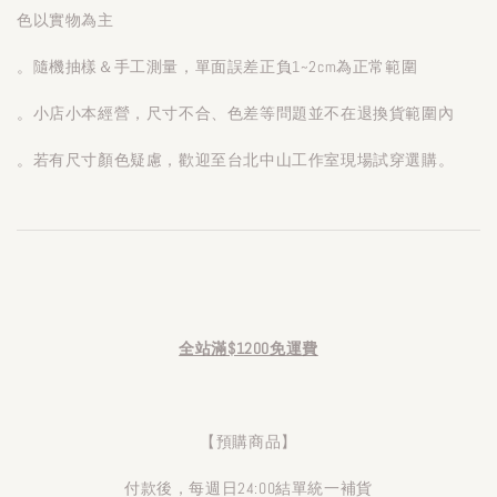
色以實物為主
。隨機抽樣＆手工測量，單面誤差正負1~2cm為正常範圍
。小店小本經營，尺寸不合、色差等問題並不在退換貨範圍內
。若有尺寸顏色疑慮，歡迎至台北中山工作室現場試穿選購。
全站滿$1200免運費
【預購商品】
付款後，每週日24:00結單統一補貨