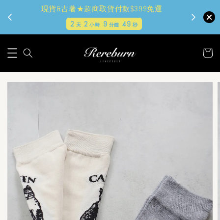
現貨&古著★超商取貨付款$399免運
2
2
9
47
天
小時
分鐘
秒