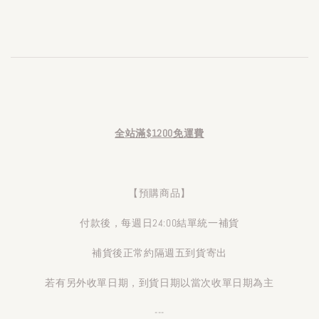
全站滿$1200免運費
【預購商品】
付款後，每週日24:00結單統一補貨
補貨後正常約隔週五到貨寄出
若有另外收單日期，到貨日期以當次收單日期為主
---