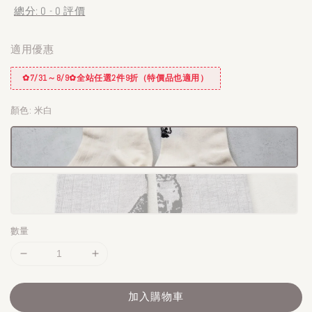
總分:
0
-
0
評價
適用優惠
✿7/31～8/9✿全站任選2件9折（特價品也適用）
顏色
: 米白
數量
加入購物車