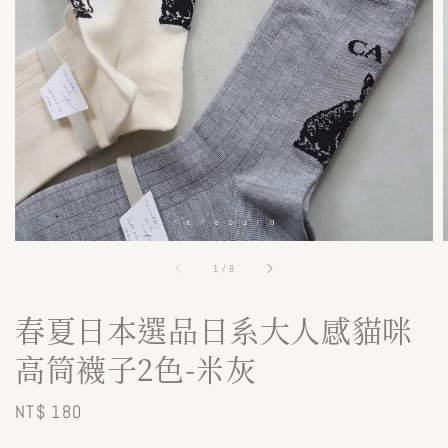
1
/
8
春夏日本選品日系大人感貓咪
高筒襪子2色-米灰
Regular
NT$ 180
price