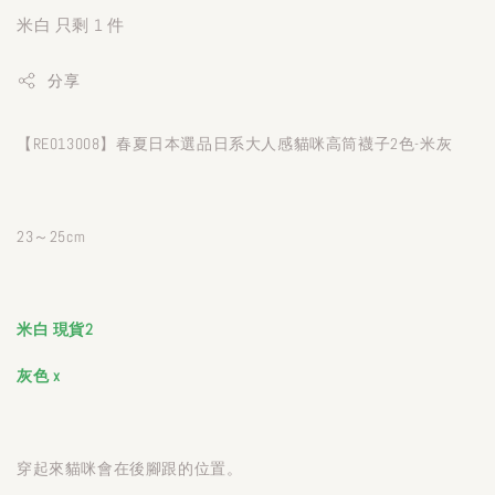
米白 只剩 1 件
分享
【RE013008】春夏日本選品日系大人感貓咪高筒襪子2色-米灰
23～25cm
米白 現貨2
灰色 x
穿起來貓咪會在後腳跟的位置。