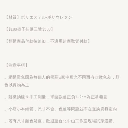
【材質】ポリエステル‧ポリウレタン
【$180襪子任選三雙$500】
【預購商品付款後追加，不適用超商取貨付款】
【注意事項】
。網購難免因為每個人的螢幕&家中燈光不同而有些微色差，顏
色以實物為主
。隨機抽樣＆手工測量，單面誤差正負1~2cm為正常範圍
。小店小本經營，尺寸不合、色差等問題並不在退換貨範圍內
。若有尺寸顏色疑慮，歡迎至台北中山工作室現場試穿選購。