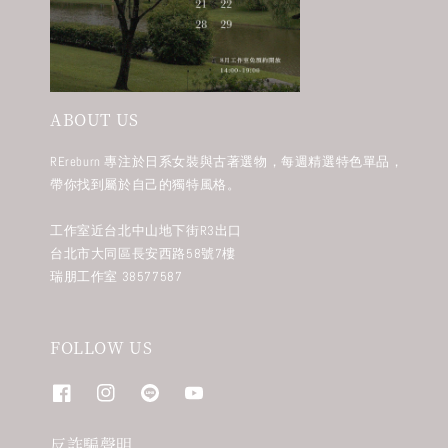
ABOUT US
REreburn 專注於日系女裝與古著選物，每週精選特色單品，
帶你找到屬於自己的獨特風格。
工作室近台北中山地下街R3出口
台北市大同區長安西路58號7樓
瑞朋工作室 38577587
FOLLOW US
反詐騙聲明