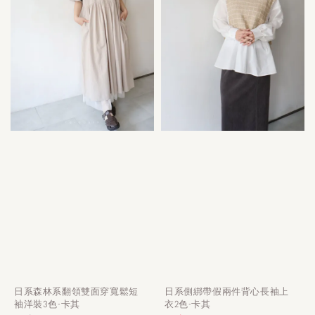
日系森林系翻領雙面穿寬鬆短
日系側綁帶假兩件背心長袖上
袖洋裝3色-卡其
衣2色-卡其