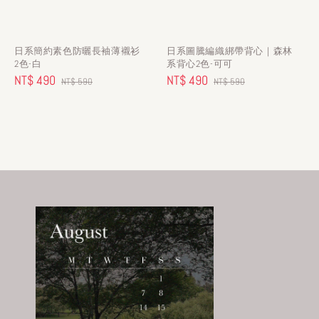
日系簡約素色防曬長袖薄襯衫
日系圖騰編織綁帶背心｜森林
2色-白
系背心2色-可可
Sale
NT$ 490
Regular
Sale
NT$ 490
Regular
NT$ 590
NT$ 590
price
price
price
price