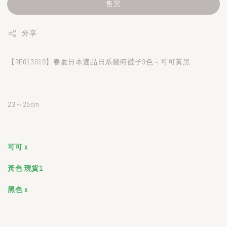
售完
分享
【RE013019】春夏日本選品日系幾何襪子3色－可可黃黑
23～25cm
可可 x
黃色
現貨1
黑色 x