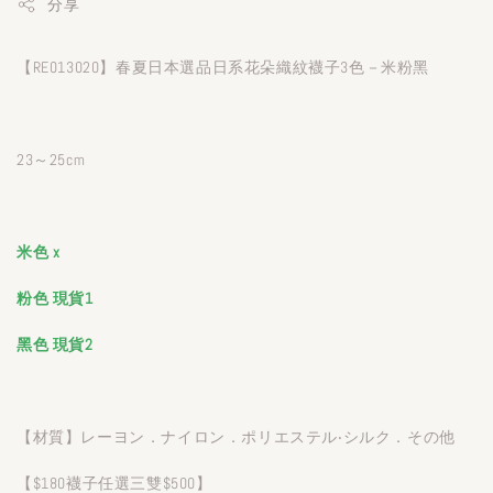
分享
【RE013020】春夏日本選品日系花朵織紋襪子3色－米粉黑
23～25cm
米色 x
粉色 現貨1
黑色 現貨2
【材質】レーヨン．ナイロン．ポリエステル‧シルク．その他
【$180襪子任選三雙$500】