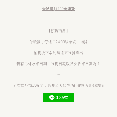
全站滿$1200免運費
【預購商品】
付款後，每週日24:00結單統一補貨
補貨後正常約隔週五到貨寄出
若有另外收單日期，到貨日期以當次收單日期為主
---
如有其他商品疑問，歡迎加入我們的LINE官方帳號諮詢