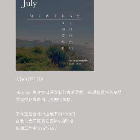
ABOUT US
REreburn 專注於日系女裝與古著選物，每週精選特色單品，
帶你找到屬於自己的獨特風格。
工作室近台北中山地下街R3出口
台北市大同區長安西路58號7樓
瑞朋工作室 38577587