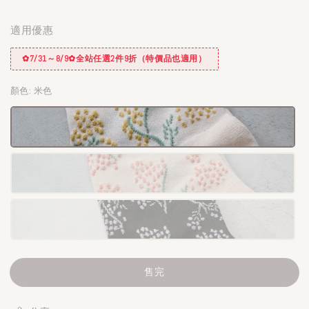
適用優惠
✿7/31～8/9✿全站任選2件9折（特價品也適用）
顏色
: 米色
售完