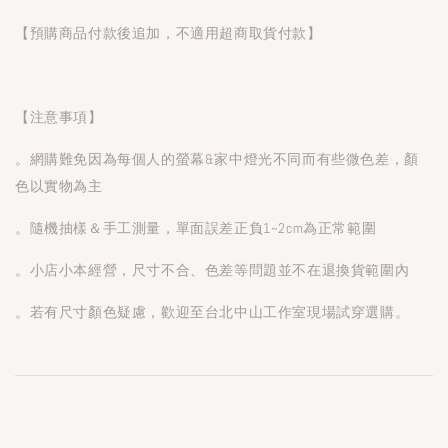
【預購商品付款後追加，不適用超商取貨付款】
【注意事項】
。網購難免因為每個人的螢幕&家中燈光不同而有些微色差，顏
色以實物為主
。隨機抽樣＆手工測量，單面誤差正負1~2cm為正常範圍
。小店小本經營，尺寸不合、色差等問題並不在退換貨範圍內
。若有尺寸顏色疑慮，歡迎至台北中山工作室現場試穿選購。