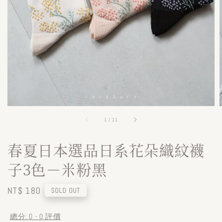
1
/
11
春夏日本選品日系花朵織紋襪
子3色－米粉黑
Regular
NT$ 180
SOLD OUT
price
總分:
0
-
0
評價