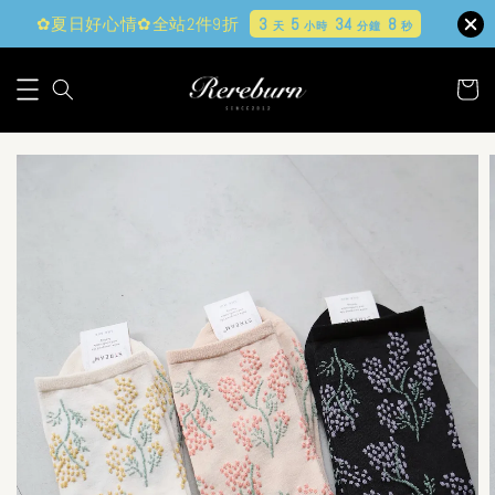
✿夏日好心情✿全站2件9折
3
5
34
6
天
小時
分鐘
秒