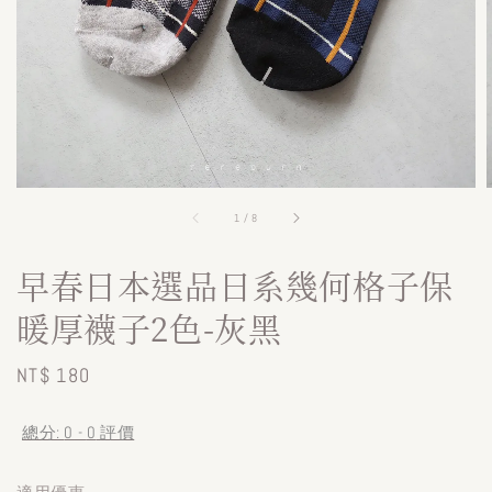
1
/
8
早春日本選品日系幾何格子保
暖厚襪子2色-灰黑
Regular
NT$ 180
price
總分:
0
-
0
評價