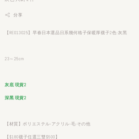
分享
【RE013025】早春日本選品日系幾何格子保暖厚襪子2色-灰黑
23～25cm
灰底 現貨2
深黑 現貨2
【材質】ポリエステル‧アクリル‧毛‧その他
【$180襪子任選三雙$500】