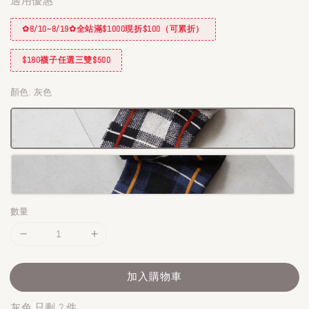
適用優惠
✿8/10~8/19✿全站滿$1000現折$100（可累折）
$180襪子任選三雙$500
顏色
: 灰色
數量
加入購物車
灰色 只剩 2 件