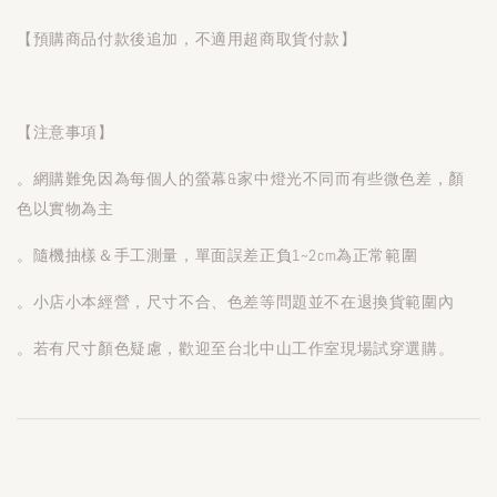
【預購商品付款後追加，不適用超商取貨付款】
【注意事項】
。網購難免因為每個人的螢幕&家中燈光不同而有些微色差，顏
色以實物為主
。隨機抽樣＆手工測量，單面誤差正負1~2cm為正常範圍
。小店小本經營，尺寸不合、色差等問題並不在退換貨範圍內
。若有尺寸顏色疑慮，歡迎至台北中山工作室現場試穿選購。