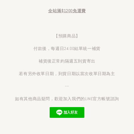
全站滿$1200免運費
【預購商品】
付款後，每週日24:00結單統一補貨
補貨後正常約隔週五到貨寄出
若有另外收單日期，到貨日期以當次收單日期為主
---
如有其他商品疑問，歡迎加入我們的LINE官方帳號諮詢