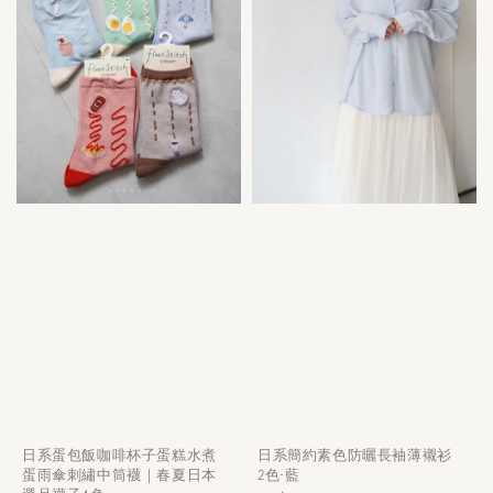
日系蛋包飯咖啡杯子蛋糕水煮
日系簡約素色防曬長袖薄襯衫
蛋雨傘刺繡中筒襪｜春夏日本
2色-藍