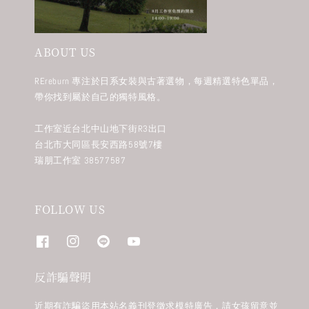
ABOUT US
REreburn 專注於日系女裝與古著選物，每週精選特色單品，
帶你找到屬於自己的獨特風格。
工作室近台北中山地下街R3出口
台北市大同區長安西路58號7樓
瑞朋工作室 38577587
FOLLOW US
反詐騙聲明
近期有詐騙盜用本站名義刊登徵求模特廣告，請女孩留意並