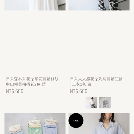
日系森林系花朵印花寬鬆條紋
日系大人感花朵刺繡寬鬆短袖
中山領長袖襯衫2色-藍
T上衣2色-白
Regular
NT$ 680
Regular
NT$ 680
price
price
SALE