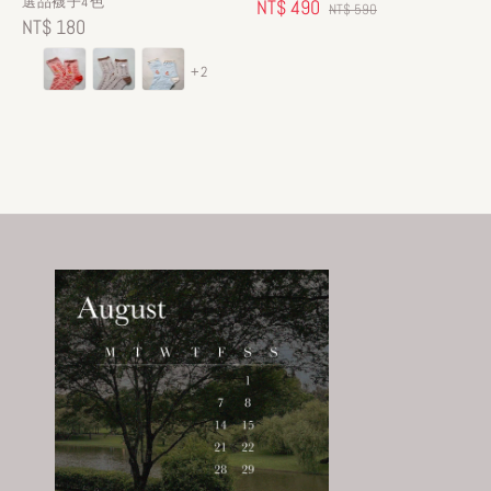
選品襪子4色
Sale
NT$ 490
Regular
NT$ 590
Regular
NT$ 180
price
price
price
+2