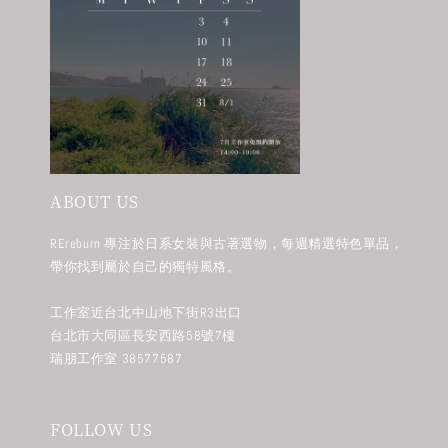
ABOUT US
REreburn 專注於日系女裝與古著選物，每週精選特色單品，
帶你找到屬於自己的獨特風格。
工作室近台北中山地下街R3出口
台北市大同區長安西路58號7樓
瑞朋工作室 38577587
FOLLOW US