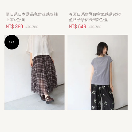
夏日系日本選品寬鬆涼感短袖
春夏日系鬆緊腰空氣感薄款輕
上衣4色-黃
盈格子紗裙長裙2色-藍
Sale
NT$ 390
Regular
Sale
NT$ 546
Regular
NT$ 780
NT$ 780
price
price
price
price
SALE