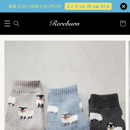
✿夏日好心情✿全站2件9折
3
8
46
51
天
小時
分鐘
秒