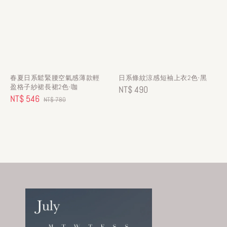
春夏日系鬆緊腰空氣感薄款輕
日系條紋涼感短袖上衣2色-黑
盈格子紗裙長裙2色-咖
Regular
NT$ 490
Sale
NT$ 546
Regular
NT$ 780
price
price
price