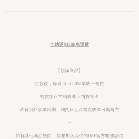
全站滿$1200免運費
【預購商品】
付款後，每週日24:00結單統一補貨
補貨後正常約隔週五到貨寄出
若有另外收單日期，到貨日期以當次收單日期為主
---
如有其他商品疑問，歡迎加入我們的LINE官方帳號諮詢