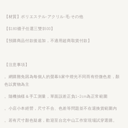
【材質】ポリエステル‧アクリル‧毛‧その他
【$180襪子任選三雙$500】
【預購商品付款後追加，不適用超商取貨付款】
【注意事項】
。網購難免因為每個人的螢幕&家中燈光不同而有些微色差，顏
色以實物為主
。隨機抽樣＆手工測量，單面誤差正負1~2cm為正常範圍
。小店小本經營，尺寸不合、色差等問題並不在退換貨範圍內
。若有尺寸顏色疑慮，歡迎至台北中山工作室現場試穿選購。