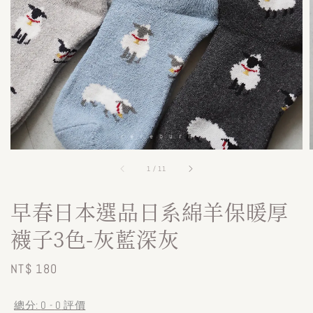
1
/
11
早春日本選品日系綿羊保暖厚
襪子3色-灰藍深灰
Regular
NT$ 180
price
總分:
0
-
0
評價