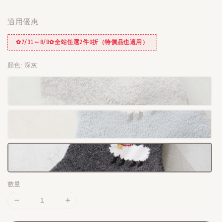
適用優惠
✿7/31～8/9✿全站任選2件9折（特價品也適用）
顏色
: 深灰
數量