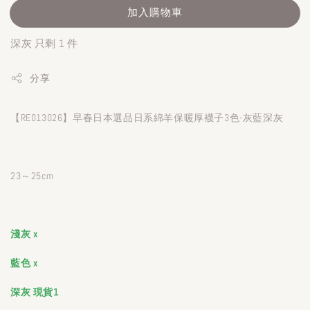
加入購物車
深灰 只剩 1 件
分享
【RE013026】早春日本選品日系綿羊保暖厚襪子3色-灰藍深灰
23～25cm
淺灰 x
藍色 x
深灰 現貨1