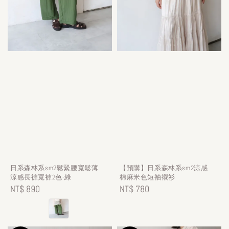
日系森林系sm2鬆緊腰寬鬆薄
【預購】日系森林系sm2涼感
涼感長褲寬褲2色-綠
棉麻米色短袖襯衫
Regular
NT$ 890
Regular
NT$ 780
price
price