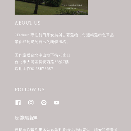
ABOUT US
REreburn 專注於日系女裝與古著選物，每週精選特色單品，
帶你找到屬於自己的獨特風格。
工作室近台北中山地下街R3出口
台北市大同區長安西路58號7樓
瑞朋工作室 38577587
FOLLOW US
反詐騙聲明
近期有詐騙盜用本站名義刊登徵求模特廣告，請女孩留意並