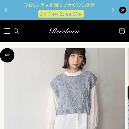
現貨&古著★超商取貨付款$399免運
1
3
21
24
天
小時
分鐘
秒
SALE