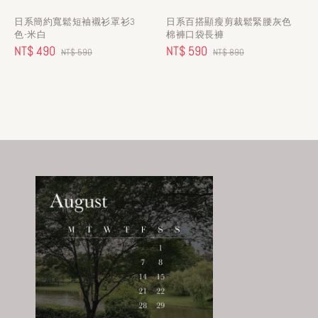
日系簡約寬鬆短袖襯衫罩衫3
日系百搭顯瘦剪裁鬆緊腰灰色
色-米白
棉褲口袋長褲
Sale
NT$ 490
Regular
Sale
NT$ 590
Regular
NT$ 590
NT$ 890
price
price
price
price