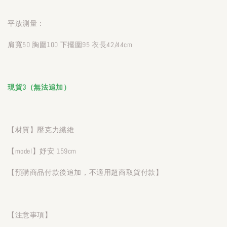
平放測量：
肩寬50 胸圍100 下擺圍95 衣長42/44cm
現貨3（無法追加）
【材質】壓克力纖維
【model】妤安 159cm
【預購商品付款後追加，不適用超商取貨付款】
【注意事項】