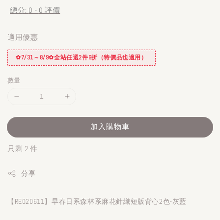
總分:
0
-
0
評價
適用優惠
✿7/31～8/9✿全站任選2件9折（特價品也適用）
數量
加入購物車
只剩 2 件
分享
【RE020611】早春日系森林系麻花針織短版背心2色-灰藍