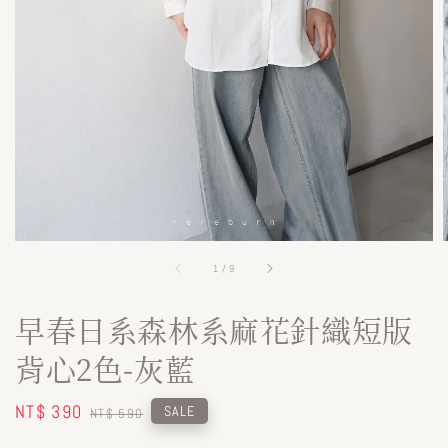
1
/
9
早春日系森林系麻花針織短版
背心2色-灰藍
Sale
NT$ 390
Regular
SALE
NT$ 590
price
price