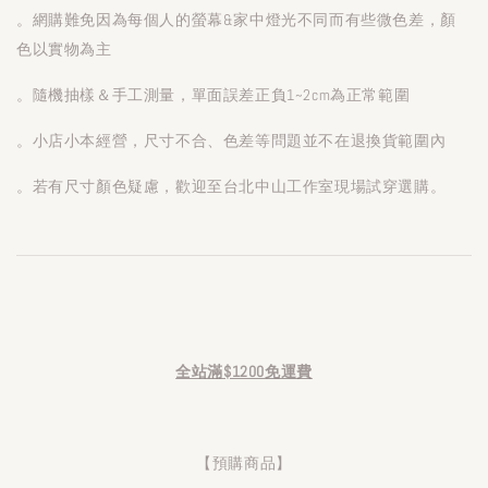
。網購難免因為每個人的螢幕&家中燈光不同而有些微色差，顏
色以實物為主
。隨機抽樣＆手工測量，單面誤差正負1~2cm為正常範圍
。小店小本經營，尺寸不合、色差等問題並不在退換貨範圍內
。若有尺寸顏色疑慮，歡迎至台北中山工作室現場試穿選購。
全站滿$1200免運費
【預購商品】