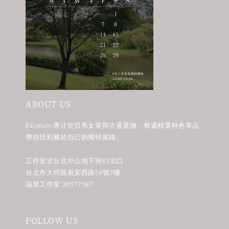
ABOUT US
REreburn 專注於日系女裝與古著選物，每週精選特色單品，
帶你找到屬於自己的獨特風格。
工作室近台北中山地下街R3出口
台北市大同區長安西路58號7樓
瑞朋工作室 38577587
FOLLOW US