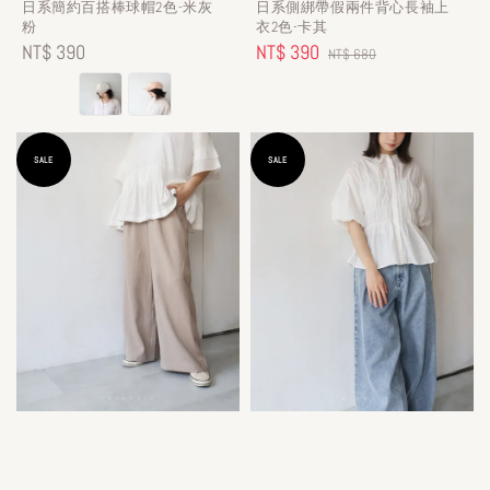
日系簡約百搭棒球帽2色-米灰
日系側綁帶假兩件背心長袖上
粉
衣2色-卡其
Regular
NT$ 390
Sale
NT$ 390
Regular
NT$ 680
price
price
price
SALE
SALE