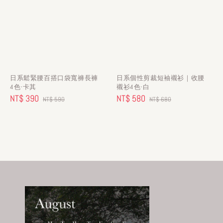
日系鬆緊腰百搭口袋寬褲長褲
日系個性剪裁短袖襯衫｜收腰
4色-卡其
襯衫4色-白
Sale
NT$ 390
Regular
Sale
NT$ 580
Regular
NT$ 590
NT$ 680
price
price
price
price