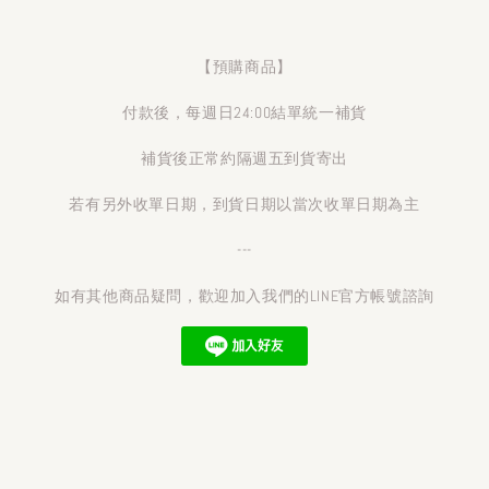
【預購商品】
付款後，每週日24:00結單統一補貨
補貨後正常約隔週五到貨寄出
若有另外收單日期，到貨日期以當次收單日期為主
---
如有其他商品疑問，歡迎加入我們的LINE官方帳號諮詢