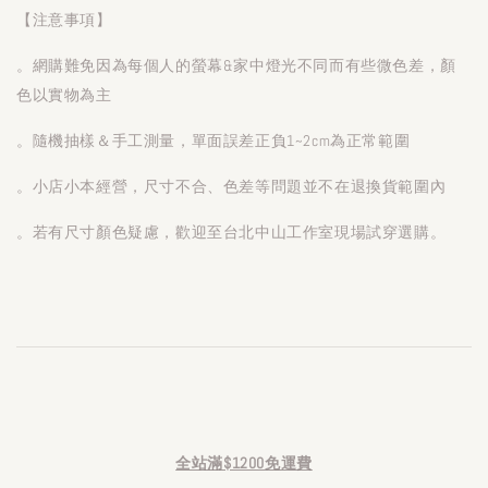
【注意事項】
。網購難免因為每個人的螢幕&家中燈光不同而有些微色差，顏
色以實物為主
。隨機抽樣＆手工測量，單面誤差正負1~2cm為正常範圍
。小店小本經營，尺寸不合、色差等問題並不在退換貨範圍內
。若有尺寸顏色疑慮，歡迎至台北中山工作室現場試穿選購。
全站滿$1200免運費