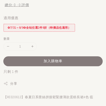
總分:
0
-
0
評價
適用優惠
✿7/31～8/9✿全站任選2件9折（特價品也適用）
數量
加入購物車
只剩 1 件
分享
【RE020612】春夏日系蕾絲拼接鬆緊腰薄款蛋糕長裙4色-藍