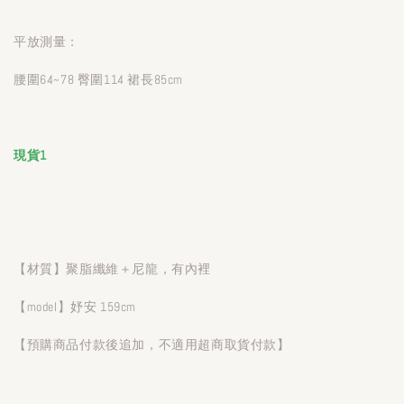
平放測量：
腰圍64~78 臀圍114 裙長85cm
現貨1
【材質】聚脂纖維＋尼龍，有內裡
【model】妤安 159cm
【預購商品付款後追加，不適用超商取貨付款】