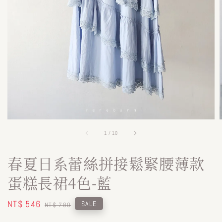
1
/
10
春夏日系蕾絲拼接鬆緊腰薄款
蛋糕長裙4色-藍
Sale
NT$ 546
Regular
SALE
NT$ 780
price
price