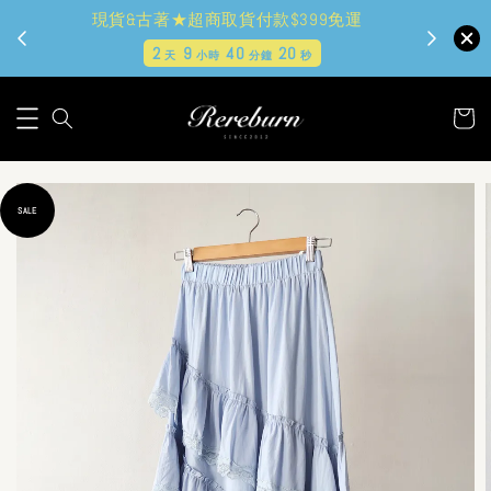
現貨&古著★超商取貨付款$399免運
2
9
40
19
天
小時
分鐘
秒
SALE