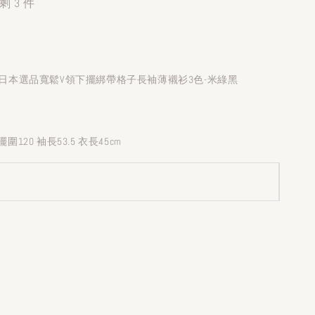
 3 件
】日系日本選品寬鬆V領下擺綁帶格子長袖薄襯衫3色-米綠黑
擺圍120 袖長53.5 衣長45cm