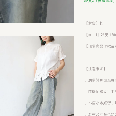
現貨3（無法追加
【材質】棉
【model】妤安 159
【預購商品付款後
【注意事項】
。網購難免因為每
。隨機抽樣＆手工測
。小店小本經營，
。若有尺寸顏色疑