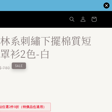
林系刺繡下擺棉質短
罩衫2色-白
egular
SALE
$ 780
ice
✿全站任選2件9折（特價品也適用）