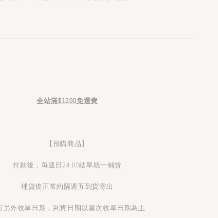
全站滿$1200免運費
【預購商品】
付款後，每週日24:00結單統一補貨
補貨後正常約隔週五到貨寄出
有另外收單日期，到貨日期以當次收單日期為主