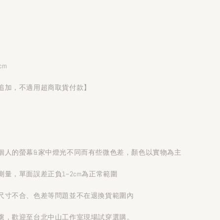
）
cm
追加，不適用超商取貨付款】
個人的螢幕&家中燈光不同而有些微色差，顏色以實物為主
量，單面誤差正負1~2cm為正常範圍
尺寸不合、色差等問題並不在退換貨範圍內
慮，歡迎至台北中山工作室現場試穿選購。