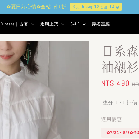
✿夏日好心情✿全站2件9折
3
5
12
12
天
小時
分鐘
秒
Vintage｜古著
近期上架
SALE
穿搭靈感
日系森
袖襯衫
Sale
NT$ 490
R
NT
price
pr
總分:
0
-
0
評價
適用優惠
✿7/31～8/9