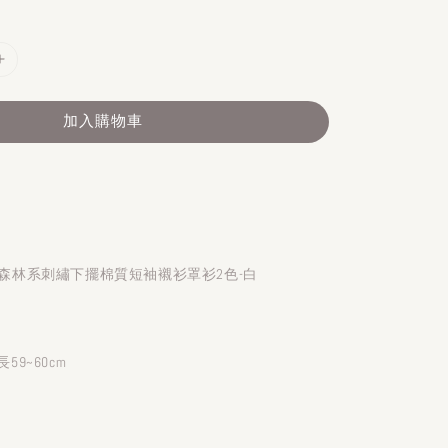
加入購物車
】日系森林系刺繡下擺棉質短袖襯衫罩衫2色-白
長59~60cm