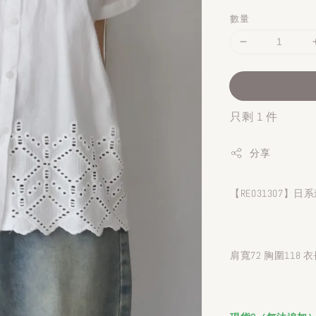
數量
只剩 1 件
分享
【RE031307
肩寬72 胸圍118 衣