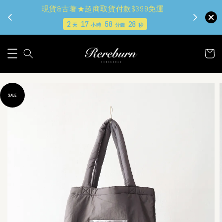
現貨&古著★超商取貨付款$399免運
2
17
58
27
天
小時
分鐘
秒
SALE