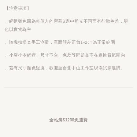
【注意事項】
。網購難免因為每個人的螢幕&家中燈光不同而有些微色差，顏
色以實物為主
。隨機抽樣＆手工測量，單面誤差正負1~2cm為正常範圍
。小店小本經營，尺寸不合、色差等問題並不在退換貨範圍內
。若有尺寸顏色疑慮，歡迎至台北中山工作室現場試穿選購。
全站滿$1200免運費