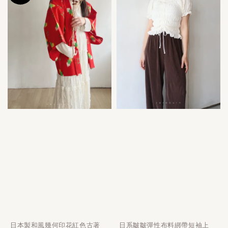
日本製和風幾何印花紅色古著
日系皺皺彈性布料綁帶短袖上