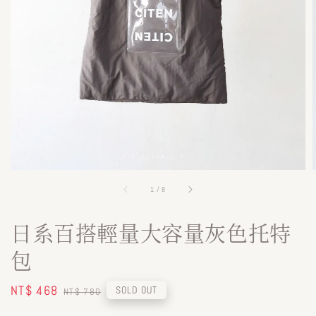
1
/
8
日系百搭輕量大容量灰色托特
包
Sale
NT$ 468
Regular
SOLD OUT
NT$ 780
price
price