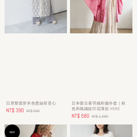
日系雙面穿米色蕾絲長背心
日本製古著羽織和服外套｜粉
色和風織紋印花薄款-H590
Sale
NT$ 390
Regular
NT$ 590
Sale
NT$ 580
Regular
NT$ 1,080
price
price
price
price
SALE