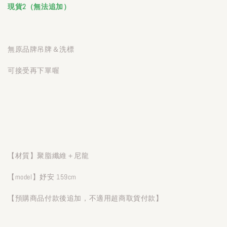
現貨2（無法追加）
無原品牌吊牌＆洗標
可接受再下單喔
【材質】聚脂纖維＋尼龍
【model】妤安 159cm
【預購商品付款後追加，不適用超商取貨付款】