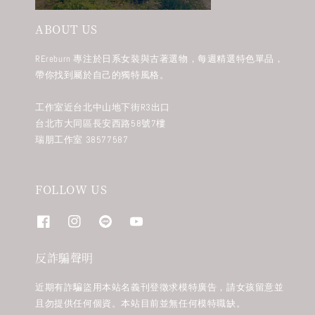
ABOUT US
REreburn 專注於日系女裝與古著選物，每週精選特色單品，
帶你找到屬於自己的獨特風格。
工作室近台北中山地下街R3出口
台北市大同區長安西路58號7樓
瑞朋工作室 38577587
FOLLOW US
反詐騙聲明
近期有詐騙盜用本站名義刊登徵求模特廣告，請女孩留意並
且勿提供任何個資。本站目前並無任何模特職缺。