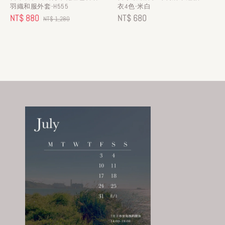
羽織和服外套-H555
衣4色-米白
Sale
NT$ 880
Regular
Regular
NT$ 680
NT$ 1,280
price
price
price