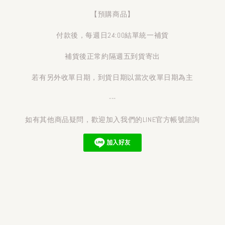
【預購商品】
付款後，每週日24:00結單統一補貨
補貨後正常約隔週五到貨寄出
若有另外收單日期，到貨日期以當次收單日期為主
---
如有其他商品疑問，歡迎加入我們的LINE官方帳號諮詢