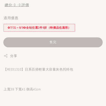
總分:
0
-
0
評價
適用優惠
✿7/31～8/9✿全站任選2件9折（特價品也適用）
售完
分享
【RE031310】日系百搭輕量大容量灰色托特包
上寬39 下寬41 側高41cm