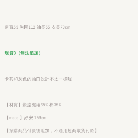
肩寬53 胸圍112 袖長55 衣長73cm
現貨3（無法追加）
卡其和灰色的袖口設計不太ㄧ樣喔
【材質】聚脂纖維65% 棉35%
【model】妤安 159cm
【預購商品付款後追加，不適用超商取貨付款】