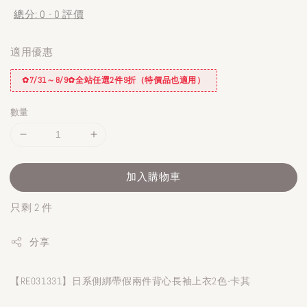
總分:
0
-
0
評價
適用優惠
✿7/31～8/9✿全站任選2件9折（特價品也適用）
數量
加入購物車
只剩 2 件
分享
【RE031331】日系側綁帶假兩件背心長袖上衣2色-卡其