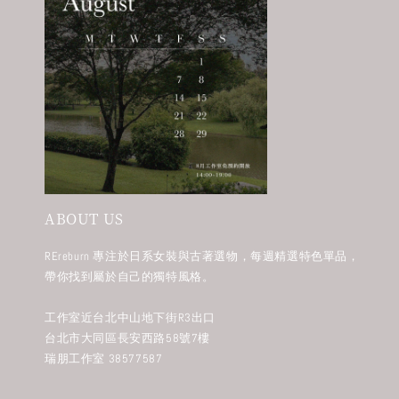
ABOUT US
REreburn 專注於日系女裝與古著選物，每週精選特色單品，
帶你找到屬於自己的獨特風格。
工作室近台北中山地下街R3出口
台北市大同區長安西路58號7樓
瑞朋工作室 38577587