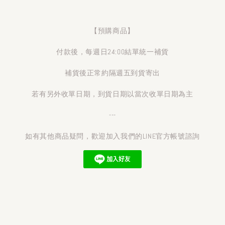
【預購商品】
付款後，每週日24:00結單統一補貨
補貨後正常約隔週五到貨寄出
若有另外收單日期，到貨日期以當次收單日期為主
---
如有其他商品疑問，歡迎加入我們的LINE官方帳號諮詢