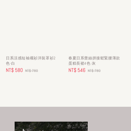
日系涼感短袖襯衫洋裝罩衫2
春夏日系蕾絲拼接鬆緊腰薄款
色-白
蛋糕長裙4色-灰
Sale
NT$ 580
Regular
Sale
NT$ 546
Regular
NT$ 780
NT$ 780
price
price
price
price