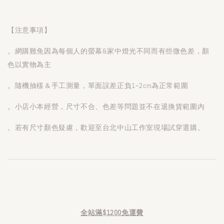
【注意事項】
。網購難免因為每個人的螢幕&家中燈光不同而有些微色差，顏
色以實物為主
。隨機抽樣＆手工測量，單面誤差正負1~2cm為正常範圍
。小店小本經營，尺寸不合、色差等問題並不在退換貨範圍內
。若有尺寸顏色疑慮，歡迎至台北中山工作室現場試穿選購。
全站滿$1200免運費