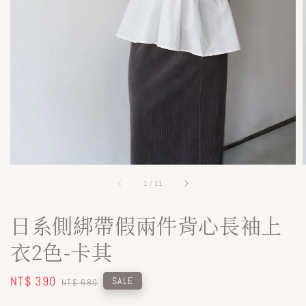
1
/
11
日系側綁帶假兩件背心長袖上
衣2色-卡其
Sale
NT$ 390
Regular
SALE
NT$ 680
price
price