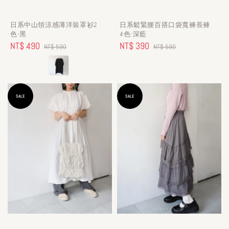
日系中山領涼感薄洋裝罩衫2
日系鬆緊腰百搭口袋寬褲長褲
色-黑
4色-深藍
Sale
NT$ 490
Regular
Sale
NT$ 390
Regular
NT$ 590
NT$ 590
price
price
price
price
SALE
SALE