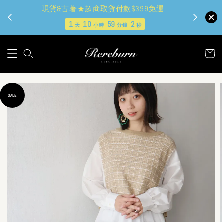
現貨&古著★超商取貨付款$399免運
1
10
59
0
天
小時
分鐘
秒
SALE