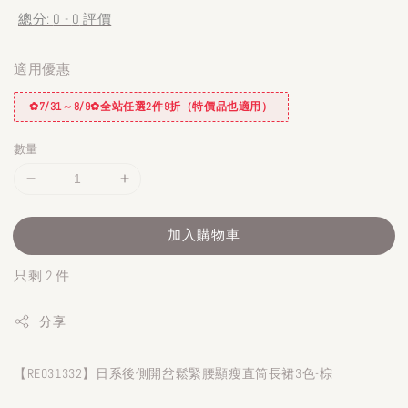
總分:
0
-
0
評價
適用優惠
✿7/31～8/9✿全站任選2件9折（特價品也適用）
數量
加入購物車
只剩 2 件
分享
【RE031332】日系後側開岔鬆緊腰顯瘦直筒長裙3色-棕