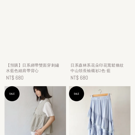
【預購】日系綁帶雙面穿刺繡
日系森林系花朵印花寬鬆條紋
水藍色細肩帶背心
中山領長袖襯衫2色-藍
Regular
NT$ 680
Regular
NT$ 680
price
price
SALE
SALE