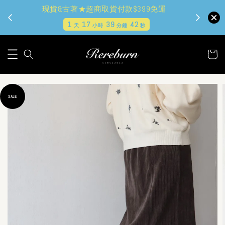
現貨&古著★超商取貨付款$399免運
1
17
39
41
天
小時
分鐘
秒
SALE