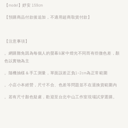
【model】妤安 159cm
【預購商品付款後追加，不適用超商取貨付款】
【注意事項】
。網購難免因為每個人的螢幕&家中燈光不同而有些微色差，顏
色以實物為主
。隨機抽樣＆手工測量，單面誤差正負1~2cm為正常範圍
。小店小本經營，尺寸不合、色差等問題並不在退換貨範圍內
。若有尺寸顏色疑慮，歡迎至台北中山工作室現場試穿選購。