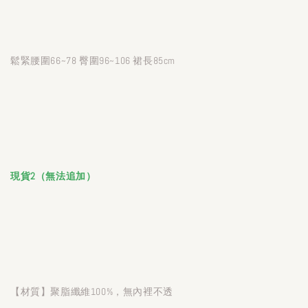
鬆緊腰圍66~78 臀圍96~106 裙長85cm
現貨2（無法追加）
【材質】聚脂纖維100%，無內裡不透