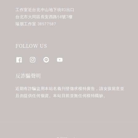
工作室近台北中山地下街R3出口
台北市大同區長安西路58號7樓
瑞朋工作室 38577587
FOLLOW US
反詐騙聲明
近期有詐騙盜用本站名義刊登徵求模特廣告，請女孩留意並
且勿提供任何個資。本站目前並無任何模特職缺。