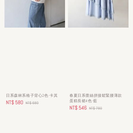
日系森林系格子背心2色-卡其
春夏日系蕾絲拼接鬆緊腰薄款
蛋糕長裙4色-藍
Sale
NT$ 580
Regular
NT$ 680
Sale
NT$ 546
Regular
NT$ 780
price
price
price
price