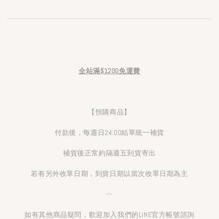
全站滿$1200免運費
【預購商品】
付款後，每週日24:00結單統一補貨
補貨後正常約隔週五到貨寄出
若有另外收單日期，到貨日期以當次收單日期為主
---
如有其他商品疑問，歡迎加入我們的LINE官方帳號諮詢