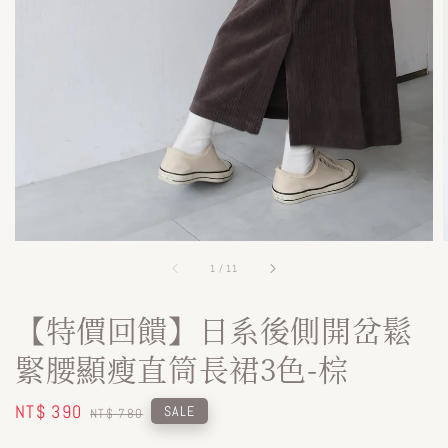
1
/
11
【特價回饋】日系後側開岔鬆
緊腰顯瘦直筒長裙3色-棕
Sale
NT$ 390
Regular
SALE
NT$ 780
price
price