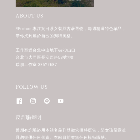
ABOUT US
REreburn 專注於日系女裝與古著選物，每週精選特色單品，
帶你找到屬於自己的獨特風格。
工作室近台北中山地下街R3出口
台北市大同區長安西路58號7樓
瑞朋工作室 38577587
FOLLOW US
反詐騙聲明
近期有詐騙盜用本站名義刊登徵求模特廣告，請女孩留意並
且勿提供任何個資。本站目前並無任何模特職缺。