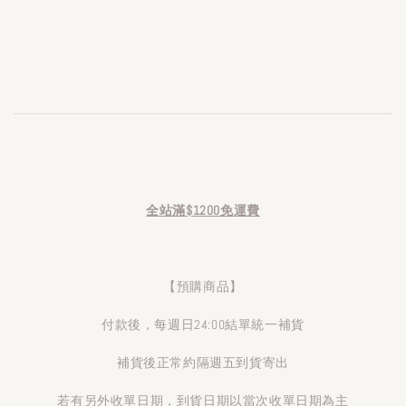
全站滿$1200免運費
【預購商品】
付款後，每週日24:00結單統一補貨
補貨後正常約隔週五到貨寄出
若有另外收單日期，到貨日期以當次收單日期為主