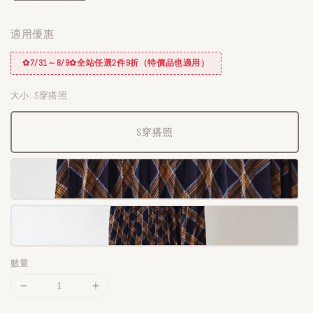
適用優惠
✿7/31～8/9✿全站任選2件9折（特價品也適用）
大小
: S穿搭照
S穿搭照
數量