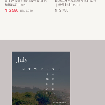
日本製古著羽織和服外套|紅色
日系森林系寬鬆短袖襯衫罩衫
和風印花-H595
｜綁帶刺繡3色-白
Sale
NT$ 580
Regular
Regular
NT$ 780
NT$ 1,080
price
price
price