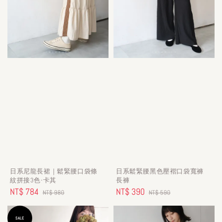
日系尼龍長裙｜鬆緊腰口袋條
日系鬆緊腰黑色壓褶口袋寬褲
紋拼接3色-卡其
長褲
Sale
NT$ 784
Regular
Sale
NT$ 390
Regular
NT$ 980
NT$ 590
price
price
price
price
SALE