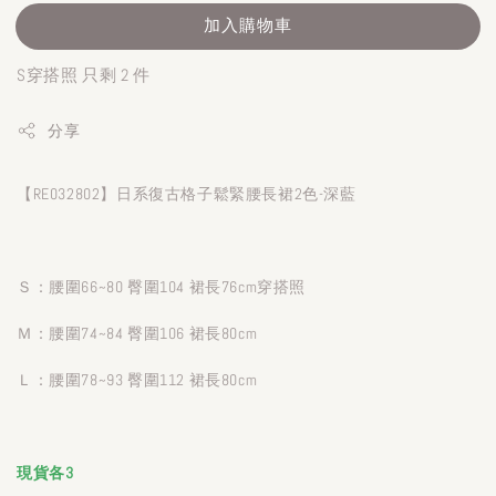
加入購物車
S穿搭照 只剩 2 件
分享
【RE032802】日系復古格子鬆緊腰長裙2色-深藍
Ｓ：腰圍66~80 臀圍104 裙長76cm穿搭照
Ｍ：腰圍74~84 臀圍106 裙長80cm
Ｌ：腰圍78~93 臀圍112 裙長80cm
現貨各3