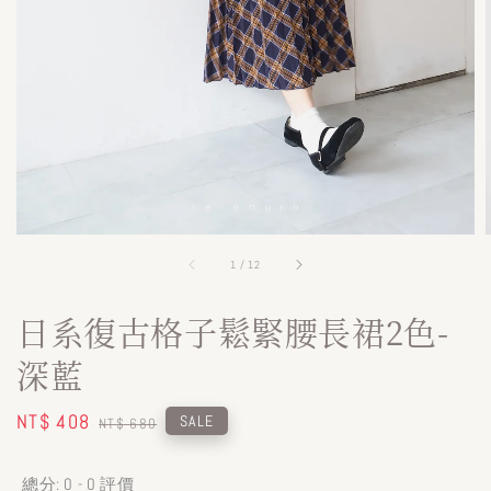
1
/
12
日系復古格子鬆緊腰長裙2色-
深藍
Sale
NT$ 408
Regular
SALE
NT$ 680
price
price
總分:
0
-
0
評價