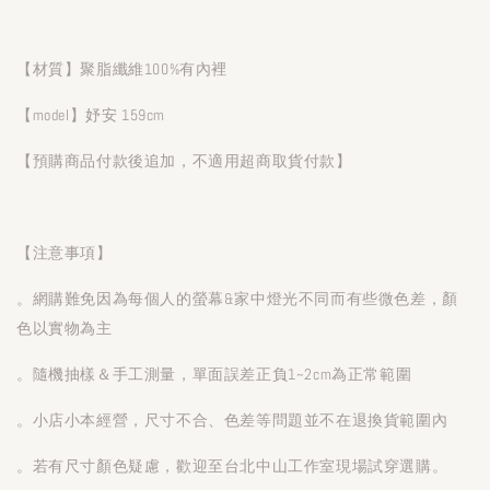
【材質】聚脂纖維100%有內裡
【model】妤安 159cm
【預購商品付款後追加，不適用超商取貨付款】
【注意事項】
。網購難免因為每個人的螢幕&家中燈光不同而有些微色差，顏
色以實物為主
。隨機抽樣＆手工測量，單面誤差正負1~2cm為正常範圍
。小店小本經營，尺寸不合、色差等問題並不在退換貨範圍內
。若有尺寸顏色疑慮，歡迎至台北中山工作室現場試穿選購。