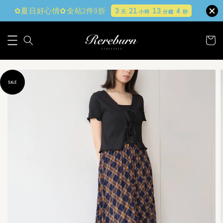
✿夏日好心情✿全站2件9折
3
21
13
3
天
小時
分鐘
秒
SALE