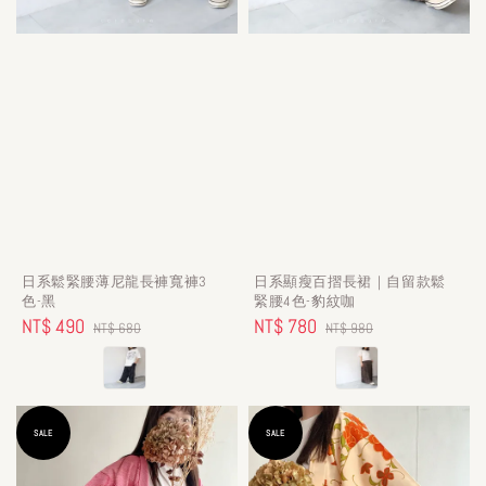
日系鬆緊腰薄尼龍長褲寬褲3
日系顯瘦百摺長裙｜自留款鬆
色-黑
緊腰4色-豹紋咖
Sale
NT$ 490
Regular
Sale
NT$ 780
Regular
NT$ 680
NT$ 980
price
price
price
price
SALE
SALE