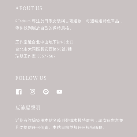
ABOUT US
REreburn 專注於日系女裝與古著選物，每週精選特色單品，
帶你找到屬於自己的獨特風格。
工作室近台北中山地下街R3出口
台北市大同區長安西路58號7樓
瑞朋工作室 38577587
FOLLOW US
反詐騙聲明
近期有詐騙盜用本站名義刊登徵求模特廣告，請女孩留意並
且勿提供任何個資。本站目前並無任何模特職缺。