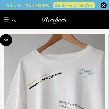
✿夏日好心情✿全站2件9折
2
20
38
12
天
小時
分鐘
秒
SALE