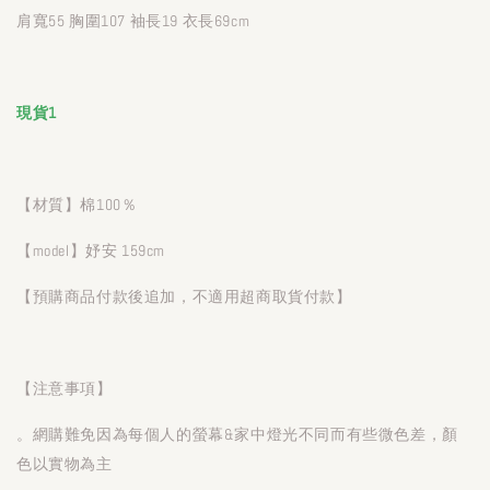
肩寬55 胸圍107 袖長19 衣長69cm
現貨1
【材質】棉100％
【model】妤安 159cm
【預購商品付款後追加，不適用超商取貨付款】
【注意事項】
。網購難免因為每個人的螢幕&家中燈光不同而有些微色差，顏
色以實物為主