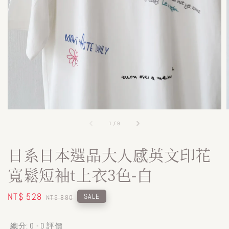
1
/
9
日系日本選品大人感英文印花
寬鬆短袖t上衣3色-白
Sale
NT$ 528
Regular
SALE
NT$ 880
price
price
總分:
0
-
0
評價