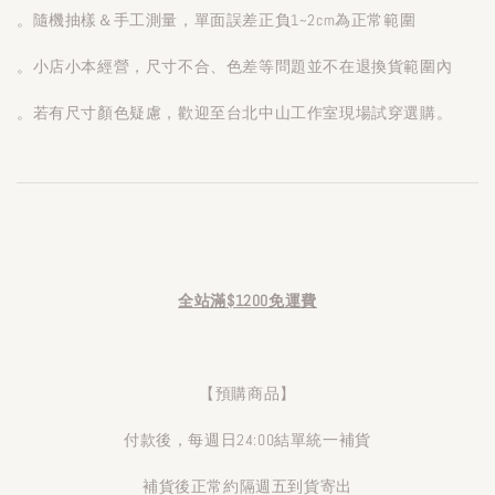
。隨機抽樣＆手工測量，單面誤差正負1~2cm為正常範圍
。小店小本經營，尺寸不合、色差等問題並不在退換貨範圍內
。若有尺寸顏色疑慮，歡迎至台北中山工作室現場試穿選購。
全站滿$1200免運費
【預購商品】
付款後，每週日24:00結單統一補貨
補貨後正常約隔週五到貨寄出