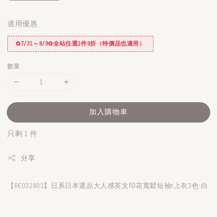
適用優惠
✿7/31～8/9✿全站任選2件9折（特價品也適用）
數量
加入購物車
只剩 1 件
分享
【RE032803】日系日本選品大人感英文印花寬鬆短袖t上衣3色-白