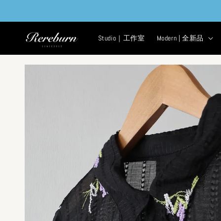
Studio｜工作室
Modern | 全新品