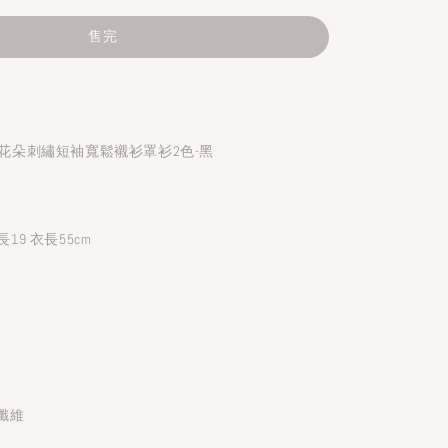
售完
日系花朵刺繡短袖寬鬆襯衫罩衫2色-黑
長19 衣長55cm
纖維