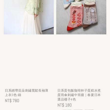
日系綁帶花朵刺繡寬鬆長袖薄
日系蛋包飯咖啡杯子蛋糕水煮
上衣3色-綠
蛋雨傘刺繡中筒襪｜春夏日本
選品襪子4色
Regular
NT$ 780
Regular
NT$ 180
price