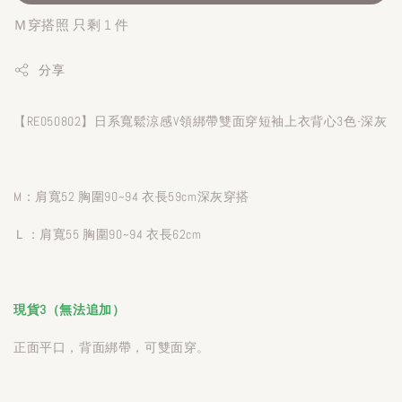
Ｍ穿搭照 只剩 1 件
分享
【RE050802】日系寬鬆涼感V領綁帶雙面穿短袖上衣背心3色-深灰
M：肩寬52 胸圍90~94 衣長59cm深灰穿搭
Ｌ：肩寬55 胸圍90~94 衣長62cm
現貨3（無法追加）
正面平口，背面綁帶，可雙面穿。