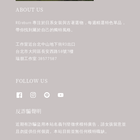
ABOUT US
REreburn 專注於日系女裝與古著選物，每週精選特色單品，
帶你找到屬於自己的獨特風格。
工作室近台北中山地下街R3出口
台北市大同區長安西路58號7樓
瑞朋工作室 38577587
FOLLOW US
反詐騙聲明
近期有詐騙盜用本站名義刊登徵求模特廣告，請女孩留意並
且勿提供任何個資。本站目前並無任何模特職缺。