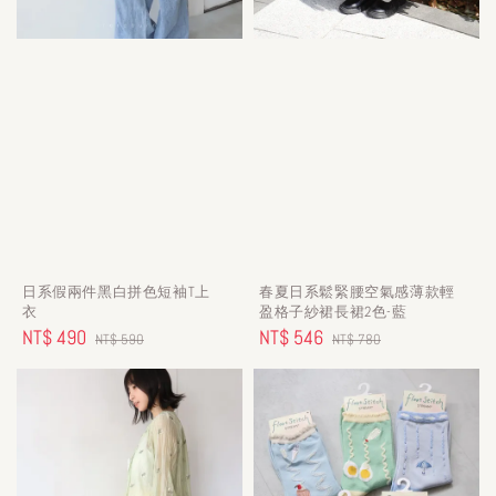
日系假兩件黑白拼色短袖T上
春夏日系鬆緊腰空氣感薄款輕
衣
盈格子紗裙長裙2色-藍
Sale
NT$ 490
Regular
Sale
NT$ 546
Regular
NT$ 590
NT$ 780
price
price
price
price