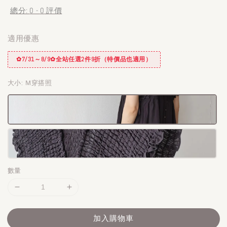
總分:
0
-
0
評價
適用優惠
✿7/31～8/9✿全站任選2件9折（特價品也適用）
大小
: Ｍ穿搭照
數量
加入購物車