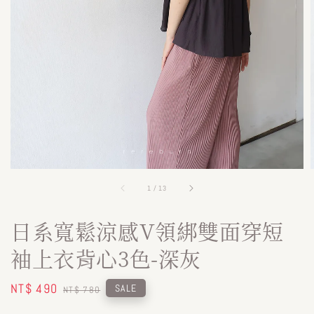
1
/
13
日系寬鬆涼感V領綁雙面穿短
袖上衣背心3色-深灰
Sale
NT$ 490
Regular
SALE
NT$ 780
price
price