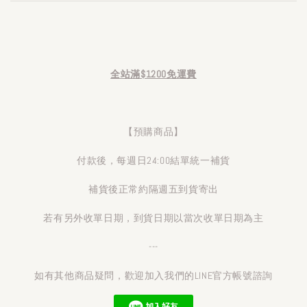
全站滿$1200免運費
【預購商品】
付款後，每週日24:00結單統一補貨
補貨後正常約隔週五到貨寄出
若有另外收單日期，到貨日期以當次收單日期為主
---
如有其他商品疑問，歡迎加入我們的LINE官方帳號諮詢