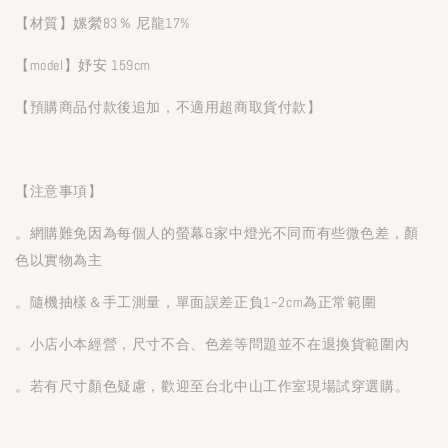
【材質】嫘縈83％ 尼龍17%
【model】妤安 159cm
【預購商品付款後追加，不適用超商取貨付款】
【注意事項】
。網購難免因為每個人的螢幕&家中燈光不同而有些微色差，顏
色以實物為主
。隨機抽樣＆手工測量，單面誤差正負1~2cm為正常範圍
。小店小本經營，尺寸不合、色差等問題並不在退換貨範圍內
。若有尺寸顏色疑慮，歡迎至台北中山工作室現場試穿選購。