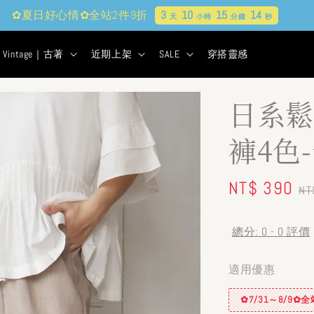
✿夏日好心情✿全站2件9折
3
10
15
13
天
小時
分鐘
秒
Vintage｜古著
近期上架
SALE
穿搭靈感
日系鬆
褲4色
Sale
NT$ 390
R
NT
price
pr
總分:
0
-
0
評價
適用優惠
✿7/31～8/9