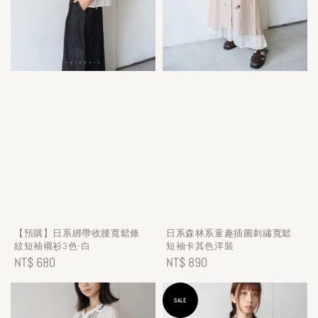
【預購】日系綁帶收腰寬鬆條
日系森林系童趣插圖刺繡寬鬆
紋短袖襯衫3色-白
短袖卡其色洋裝
Regular
NT$ 680
Regular
NT$ 890
price
price
SALE