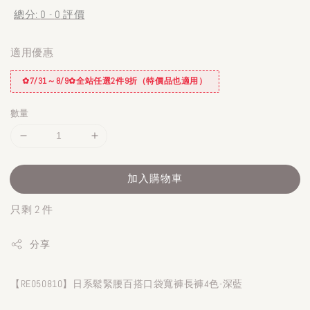
總分:
0
-
0
評價
適用優惠
✿7/31～8/9✿全站任選2件9折（特價品也適用）
數量
加入購物車
只剩 2 件
分享
【RE050810】日系鬆緊腰百搭口袋寬褲長褲4色-深藍