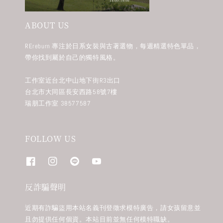
ABOUT US
REreburn 專注於日系女裝與古著選物，每週精選特色單品，
帶你找到屬於自己的獨特風格。
工作室近台北中山地下街R3出口
台北市大同區長安西路58號7樓
瑞朋工作室 38577587
FOLLOW US
反詐騙聲明
近期有詐騙盜用本站名義刊登徵求模特廣告，請女孩留意並
且勿提供任何個資。本站目前並無任何模特職缺。