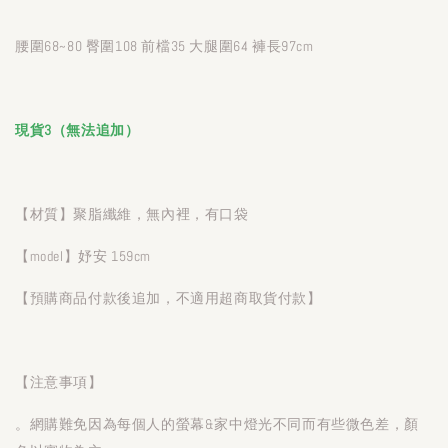
腰圍68~80 臀圍108 前檔35 大腿圍64 褲長97cm
現貨3（無法追加）
【材質】聚脂纖維，無內裡，有口袋
【model】妤安 159cm
【預購商品付款後追加，不適用超商取貨付款】
【注意事項】
。網購難免因為每個人的螢幕&家中燈光不同而有些微色差，顏