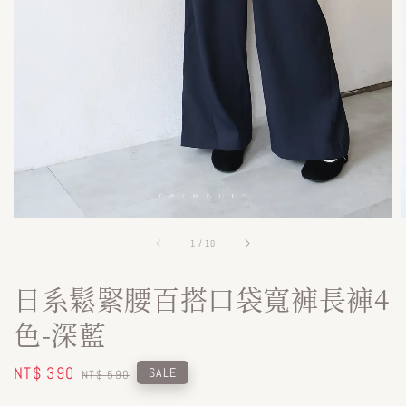
1
/
10
日系鬆緊腰百搭口袋寬褲長褲4
色-深藍
Sale
NT$ 390
Regular
SALE
NT$ 590
price
price