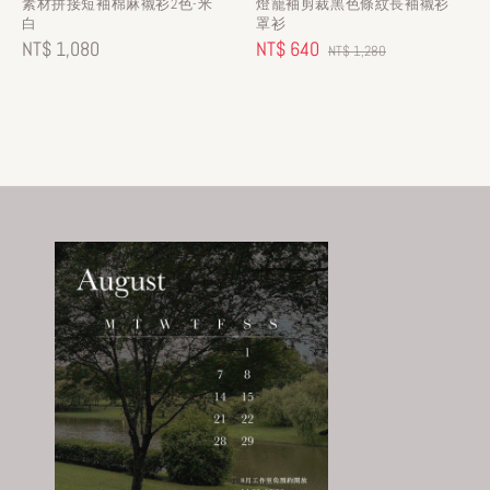
素材拼接短袖棉麻襯衫2色-米
燈籠袖剪裁黑色條紋長袖襯衫
白
罩衫
Regular
NT$ 1,080
Sale
NT$ 640
Regular
NT$ 1,280
price
price
price