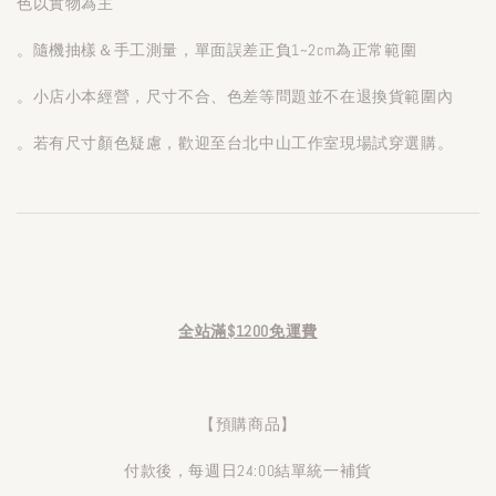
色以實物為主
。隨機抽樣＆手工測量，單面誤差正負1~2cm為正常範圍
。小店小本經營，尺寸不合、色差等問題並不在退換貨範圍內
。若有尺寸顏色疑慮，歡迎至台北中山工作室現場試穿選購。
全站滿$1200免運費
【預購商品】
付款後，每週日24:00結單統一補貨