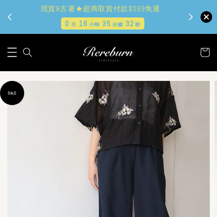
現貨&古著★超商取貨付款$399免運
0
16
35
30
天
小時
分鐘
秒
SALE