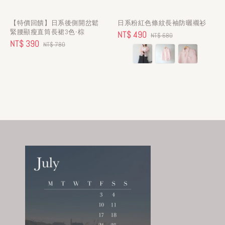
【特價回饋】日系後側開岔鬆
日系粉紅色條紋長袖防曬襯衫
緊腰顯瘦直筒長裙3色-棕
Sale
NT$ 490
Regular
NT$ 680
Sale
NT$ 390
Regular
NT$ 780
price
price
price
price