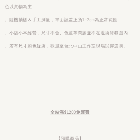
色以實物為主
。隨機抽樣＆手工測量，單面誤差正負1~2cm為正常範圍
。小店小本經營，尺寸不合、色差等問題並不在退換貨範圍內
。若有尺寸顏色疑慮，歡迎至台北中山工作室現場試穿選購。
全站滿$1200免運費
【預購商品】