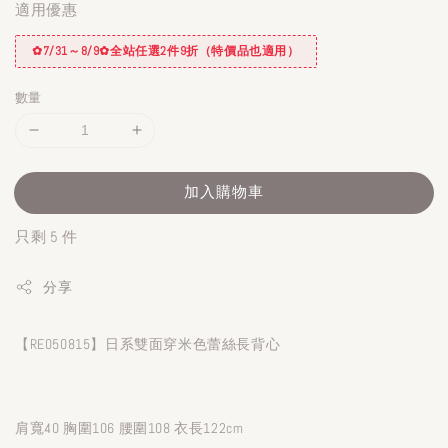
適用優惠
✿7/31～8/9✿全站任選2件9折（特價品也適用）
數量
加入購物車
只剩 5 件
分享
【RE050815】日系雙面穿米色蕾絲長背心
肩寬40 胸圍106 腰圍108 衣長122cm