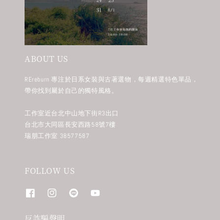
ABOUT US
REreburn 專注於日系女裝與古著選物，每週精選特色單品，
帶你找到屬於自己的獨特風格。
工作室近台北中山地下街R3出口
台北市大同區長安西路58號7樓
瑞朋工作室 38577587
FOLLOW US
反詐騙聲明