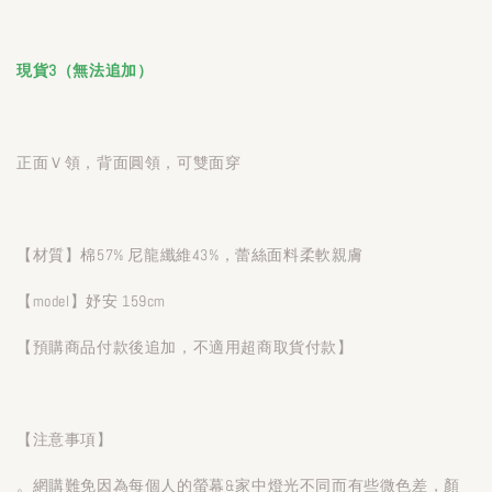
現貨3（無法追加）
正面Ｖ領，背面圓領，可雙面穿
【材質】棉57% 尼龍纖維43%，蕾絲面料柔軟親膚
【model】妤安 159cm
【預購商品付款後追加，不適用超商取貨付款】
【注意事項】
。網購難免因為每個人的螢幕&家中燈光不同而有些微色差，顏