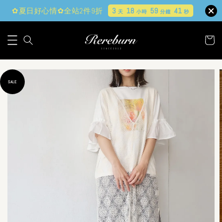
✿夏日好心情✿全站2件9折
3
18
59
40
天
小時
分鐘
秒
SALE