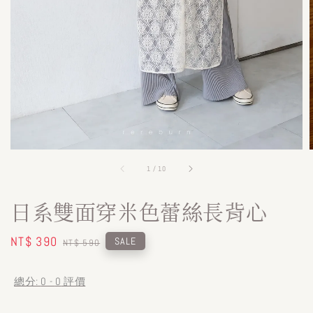
1
/
10
日系雙面穿米色蕾絲長背心
Sale
NT$ 390
Regular
SALE
NT$ 590
price
price
總分:
0
-
0
評價