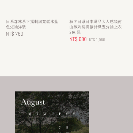
日系森林系下擺刺繡寬鬆水藍
秋冬日系日本選品大人感幾何
色短袖洋裝
曲線刺繡拼接針織五分袖上衣
2色-黑
Regular
NT$ 780
Sale
NT$ 680
Regular
NT$ 1,080
price
price
price