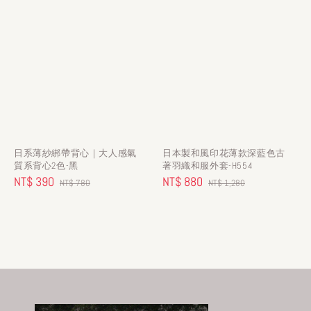
日系薄紗綁帶背心｜大人感氣
日本製和風印花薄款深藍色古
質系背心2色-黑
著羽織和服外套-H554
Sale
NT$ 390
Regular
Sale
NT$ 880
Regular
NT$ 780
NT$ 1,280
price
price
price
price