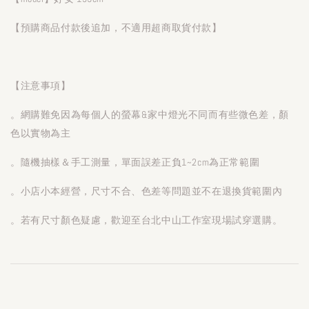
【預購商品付款後追加，不適用超商取貨付款】
【注意事項】
。網購難免因為每個人的螢幕&家中燈光不同而有些微色差，顏
色以實物為主
。隨機抽樣＆手工測量，單面誤差正負1~2cm為正常範圍
。小店小本經營，尺寸不合、色差等問題並不在退換貨範圍內
。若有尺寸顏色疑慮，歡迎至台北中山工作室現場試穿選購。