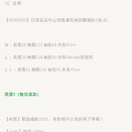
分享
【RE050820】日系花朵中山領透膚長袖防曬襯衫3色-白
Ｍ：肩寬38 胸圍112 袖長58 衣長67cm
Ｌ：肩寬39 胸圍118 袖長60 衣長69cm白穿搭照
ＬＬ：肩寬41 胸圍120 袖長61 衣長71cm
現貨3（無法追加）
【材質】聚脂纖維100%，有剪標不介意的再下單喔！
【model】妤安 159cm