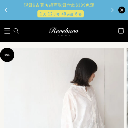
現貨&古著★超商取貨付款$399免運
1
12
40
5
天
小時
分鐘
秒
SALE