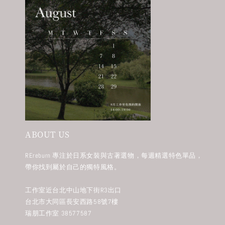
ABOUT US
REreburn 專注於日系女裝與古著選物，每週精選特色單品，
帶你找到屬於自己的獨特風格。
工作室近台北中山地下街R3出口
台北市大同區長安西路58號7樓
瑞朋工作室 38577587