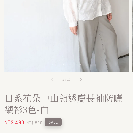
1
/
10
日系花朵中山領透膚長袖防曬
襯衫3色-白
Sale
NT$ 490
Regular
SALE
NT$ 590
price
price