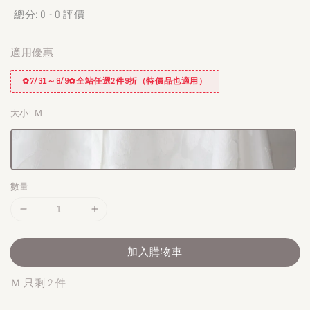
總分:
0
-
0
評價
適用優惠
✿7/31～8/9✿全站任選2件9折（特價品也適用）
大小
: Ｍ
數量
加入購物車
Ｍ 只剩 2 件