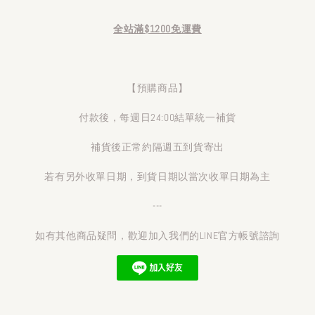
全站滿$1200免運費
【預購商品】
付款後，每週日24:00結單統一補貨
補貨後正常約隔週五到貨寄出
若有另外收單日期，到貨日期以當次收單日期為主
---
如有其他商品疑問，歡迎加入我們的LINE官方帳號諮詢