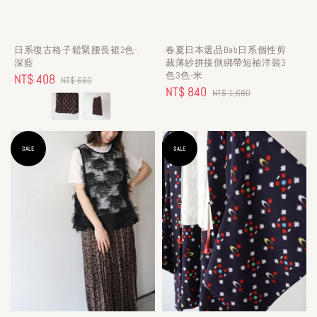
日系復古格子鬆緊腰長裙2色-
春夏日本選品Bab日系個性剪
深藍
裁薄紗拼接側綁帶短袖洋裝3
色3色-米
Sale
NT$ 408
Regular
NT$ 680
Sale
NT$ 840
Regular
NT$ 1,680
price
price
price
price
SALE
SALE