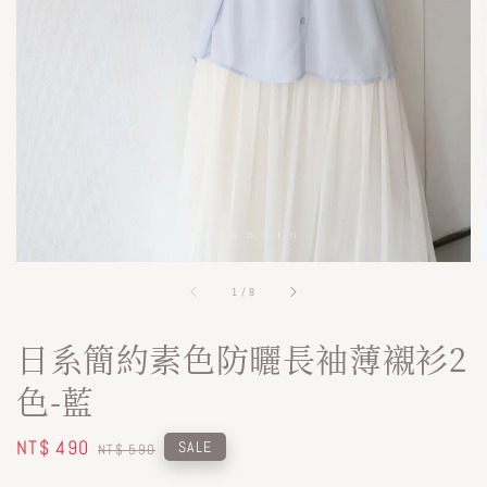
1
/
8
日系簡約素色防曬長袖薄襯衫2
色-藍
Sale
NT$ 490
Regular
SALE
NT$ 590
price
price