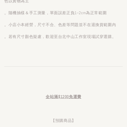
色以實物為主
。隨機抽樣＆手工測量，單面誤差正負1~2cm為正常範圍
。小店小本經營，尺寸不合、色差等問題並不在退換貨範圍內
。若有尺寸顏色疑慮，歡迎至台北中山工作室現場試穿選購。
全站滿$1200免運費
【預購商品】