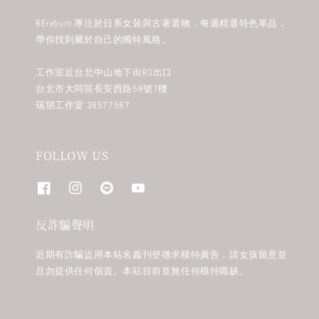
REreburn 專注於日系女裝與古著選物，每週精選特色單品，
帶你找到屬於自己的獨特風格。
工作室近台北中山地下街R3出口
台北市大同區長安西路58號7樓
瑞朋工作室 38577587
FOLLOW US
反詐騙聲明
近期有詐騙盜用本站名義刊登徵求模特廣告，請女孩留意並
且勿提供任何個資。本站目前並無任何模特職缺。