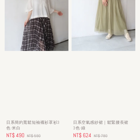
日系簡約寬鬆短袖襯衫罩衫3
日系空氣感紗裙｜鬆緊腰長裙
色-米白
3色-綠
Sale
NT$ 490
Regular
Sale
NT$ 624
Regular
NT$ 590
NT$ 780