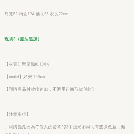
肩寬53 胸圍124 袖長56 衣長72cm
現貨3（無法追加）
【材質】聚脂纖維100%
【model】妤安 159cm
【預購商品付款後追加，不適用超商取貨付款】
【注意事項】
。網購難免因為每個人的螢幕&家中燈光不同而有些微色差，顏