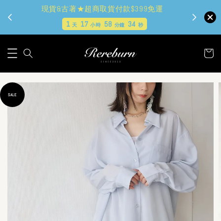
現貨&古著★超商取貨付款$399免運
1
17
58
33
天
小時
分鐘
秒
SALE