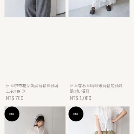
日系綁帶花朵刺繡寬鬆長袖薄
日系森林系嚕嚕米寬鬆短袖洋
上衣3色-米
裝2色-淺藍
Regular
NT$ 780
Regular
NT$ 1,080
price
price
SALE
SALE