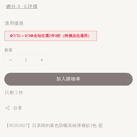
總分:
0
-
0
評價
適用優惠
✿7/31～8/9✿全站任選2件9折（特價品也適用）
數量
加入購物車
只剩 2 件
分享
【RE050827】日系簡約素色防曬長袖薄襯衫2色-藍