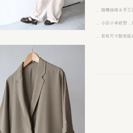
。隨機抽樣＆手工測
。小店小本經營，
。若有尺寸顏色疑