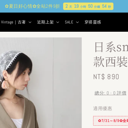
✿夏日好心情✿全站2件9折
2
19
50
52
天
小時
分鐘
秒
Vintage｜古著
近期上架
SALE
穿搭靈感
日系s
款西裝
Regular
NT$ 890
price
總分:
0
-
0
評價
適用優惠
✿7/31～8/9