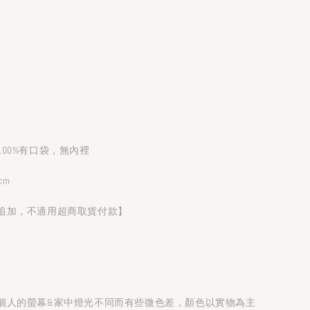
00%有口袋，無內裡
cm
追加，不適用超商取貨付款】
個人的螢幕&家中燈光不同而有些微色差，顏色以實物為主