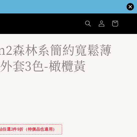
m2森林系簡約寬鬆薄
外套3色-橄欖黃
✿全站任選2件9折（特價品也適用）