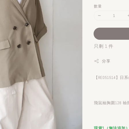
數量
只剩 1 件
分享
【RE051514】
飛鼠袖胸圍128 袖長
現貨1（無法追加