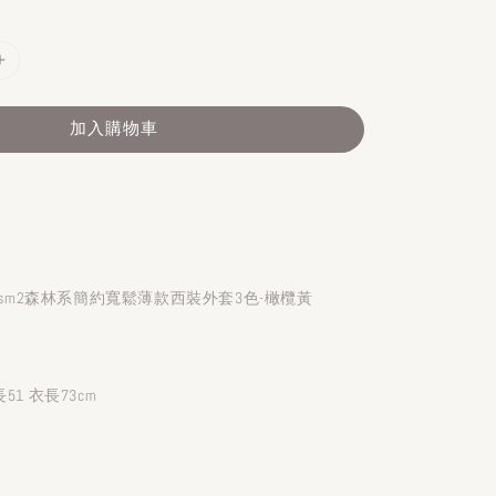
加入購物車
日系sm2森林系簡約寬鬆薄款西裝外套3色-橄欖黃
51 衣長73cm
）