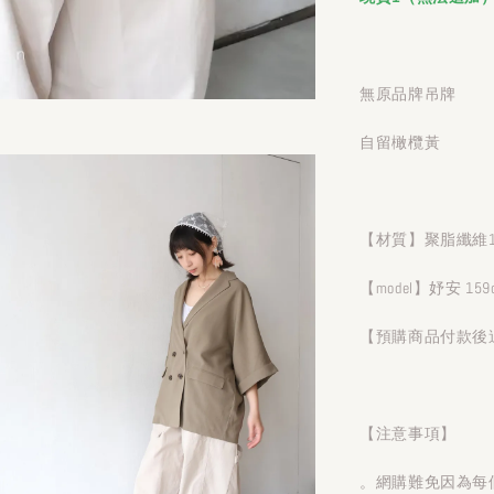
無原品牌吊牌
自留橄欖黃
【材質】聚脂纖維1
【model】妤安 159
【預購商品付款後
【注意事項】
。網購難免因為每