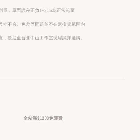
量，單面誤差正負1~2cm為正常範圍
尺寸不合、色差等問題並不在退換貨範圍內
慮，歡迎至台北中山工作室現場試穿選購。
全站滿$1200免運費