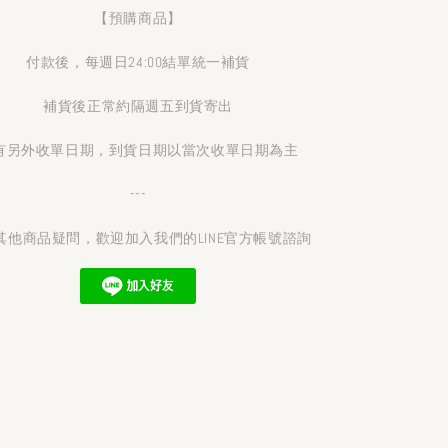
【預購商品】
付款後，每週日24:00結單統一補貨
補貨後正常約隔週五到貨寄出
有另外收單日期，到貨日期以當次收單日期為主
---
其他商品疑問，歡迎加入我們的LINE官方帳號諮詢