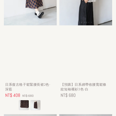
日系復古格子鬆緊腰長裙2色-
【預購】日系綁帶收腰寬鬆條
深藍
紋短袖襯衫3色-白
Sale
NT$ 408
Regular
Regular
NT$ 680
NT$ 680
price
price
price