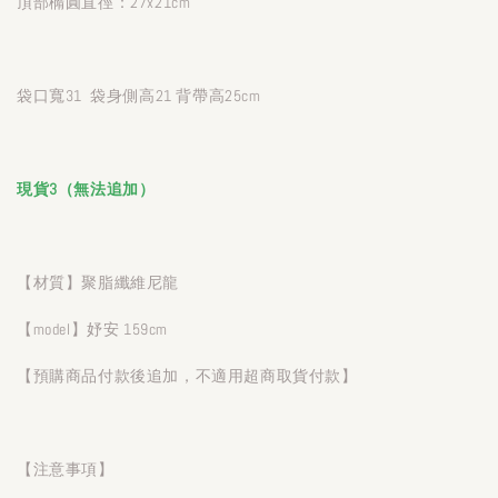
頂部橢圓直徑：27x21cm
袋口寬31 袋身側高21 背帶高25cm
現貨3（無法追加）
【材質】聚脂纖維尼龍
【model】妤安 159cm
【預購商品付款後追加，不適用超商取貨付款】
【注意事項】