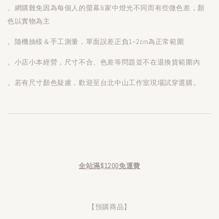
。網購難免因為每個人的螢幕&家中燈光不同而有些微色差，顏
色以實物為主
。隨機抽樣＆手工測量，單面誤差正負1~2cm為正常範圍
。小店小本經營，尺寸不合、色差等問題並不在退換貨範圍內
。若有尺寸顏色疑慮，歡迎至台北中山工作室現場試穿選購。
全站滿$1200免運費
【預購商品】