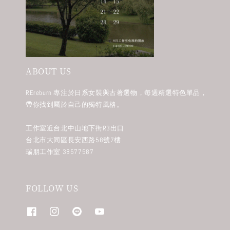
ABOUT US
REreburn 專注於日系女裝與古著選物，每週精選特色單品，
帶你找到屬於自己的獨特風格。
工作室近台北中山地下街R3出口
台北市大同區長安西路58號7樓
瑞朋工作室 38577587
FOLLOW US