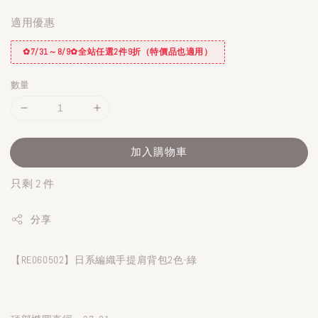
適用優惠
✿7/31～8/9✿全站任選2件9折（特價品也適用）
數量
加入購物車
只剩 2 件
分享
【RE060502】日系編織手提肩背包2色-綠