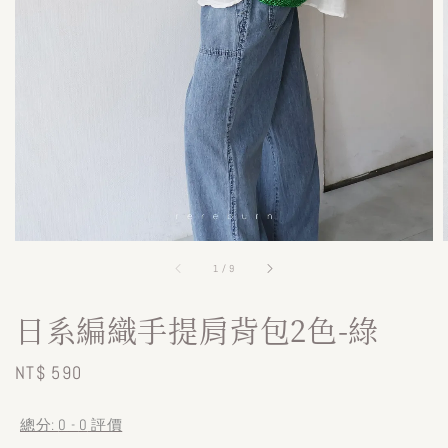
1
/
9
日系編織手提肩背包2色-綠
Regular
NT$ 590
price
總分:
0
-
0
評價