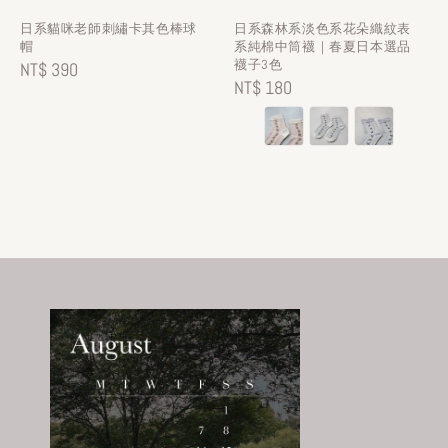
日系貓咪老師刺繡卡其色棒球
日系森林系淡色系花朵織紋表
帽
系純棉中筒襪｜春夏日本選品
襪子3色
Regular
NT$ 390
Regular
NT$ 180
price
price