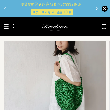
現貨&古著★超商取貨付款$399免運
0
18
41
9
天
小時
分鐘
秒