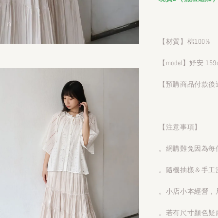
【材質】棉100%
【model】妤安 159
【預購商品付款後
【注意事項】
。網購難免因為每
。隨機抽樣＆手工測
。小店小本經營，
。若有尺寸顏色疑