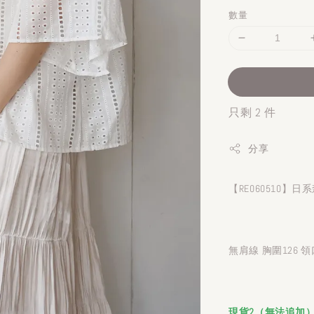
數量
只剩 2 件
分享
【RE060510
無肩線 胸圍126 領
現貨2（無法追加