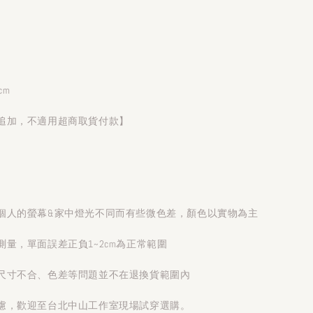
cm
追加，不適用超商取貨付款】
個人的螢幕&家中燈光不同而有些微色差，顏色以實物為主
量，單面誤差正負1~2cm為正常範圍
尺寸不合、色差等問題並不在退換貨範圍內
慮，歡迎至台北中山工作室現場試穿選購。