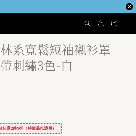
林系寬鬆短袖襯衫罩
帶刺繡3色-白
✿全站任選2件9折（特價品也適用）