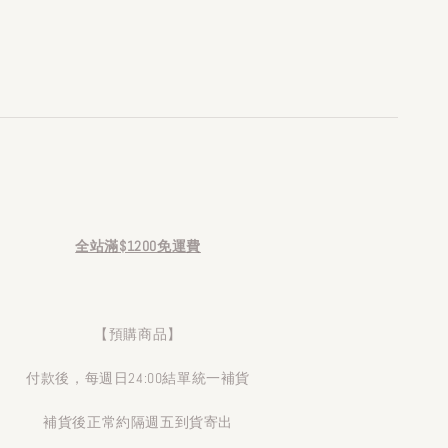
全站滿$1200免運費
【預購商品】
付款後，每週日24:00結單統一補貨
補貨後正常約隔週五到貨寄出