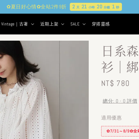
✿夏日好心情✿全站2件9折
2
21
20
0
天
小時
分鐘
秒
Vintage｜古著
近期上架
SALE
穿搭靈感
日系森
衫｜綁
Regular
NT$ 780
price
總分:
0
-
0
評價
適用優惠
✿7/31～8/9