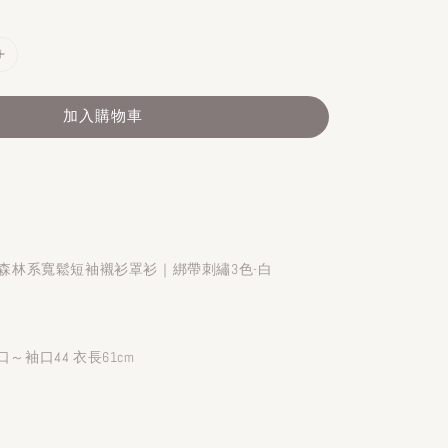
加入購物車
】日系森林系寬鬆短袖襯衫罩衫｜綁帶刺繡3色-白
口～袖口44 衣長61cm
）