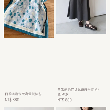
日系簡約百搭鬆緊腰帶長裙2
日系嚕嚕米大容量托特包
色-深灰
Regular
NT$ 880
Regular
NT$ 880
price
price