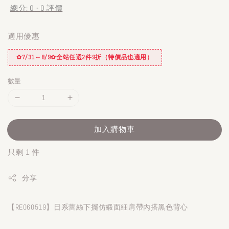
總分:
0
-
0
評價
適用優惠
✿7/31～8/9✿全站任選2件9折（特價品也適用）
數量
加入購物車
只剩 1 件
分享
【RE060519】日系蕾絲下擺仿緞面細肩帶內搭黑色背心