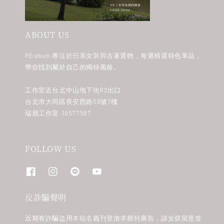
ABOUT US
REreburn 專注於日系女裝與古著選物，每週精選特色單品，
帶你找到屬於自己的獨特風格。
工作室近台北中山地下街R3出口
台北市大同區長安西路58號7樓
瑞朋工作室 38577587
FOLLOW US
反詐騙聲明
近期有詐騙盜用本站名義刊登徵求模特廣告，請女孩留意並