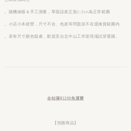
。隨機抽樣＆手工測量，單面誤差正負1~2cm為正常範圍
。小店小本經營，尺寸不合、色差等問題並不在退換貨範圍內
。若有尺寸顏色疑慮，歡迎至台北中山工作室現場試穿選購。
全站滿$1200免運費
【預購商品】