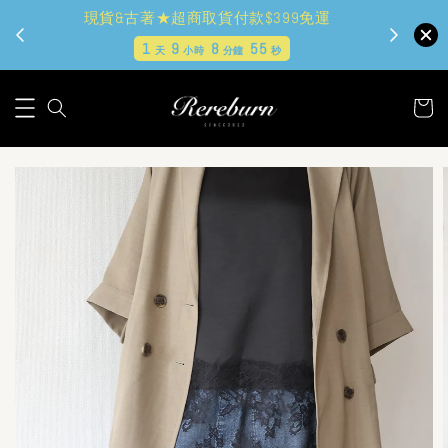
現貨&古著★超商取貨付款$399免運
1
9
8
54
天
小時
分鐘
秒