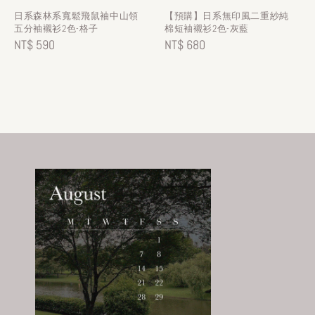
日系森林系寬鬆飛鼠袖中山領
【預購】日系無印風二重紗純
五分袖襯衫2色-格子
棉短袖襯衫2色-灰藍
Regular
NT$ 590
Regular
NT$ 680
price
price