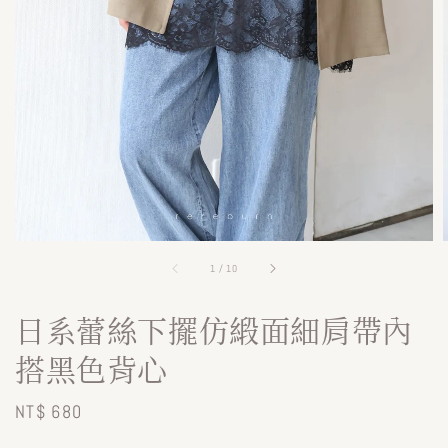
1
/
10
日系蕾絲下擺仿緞面細肩帶內
搭黑色背心
Regular
NT$ 680
price