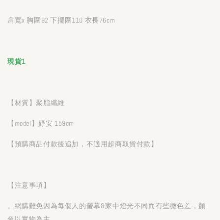
肩寬x 胸圍92 下擺圍110 衣長76cm
現貨1
【材質】聚脂纖維
【model】妤安 159cm
【預購商品付款後追加，不適用超商取貨付款】
【注意事項】
。網購難免因為每個人的螢幕&家中燈光不同而有些微色差，顏
色以實物為主