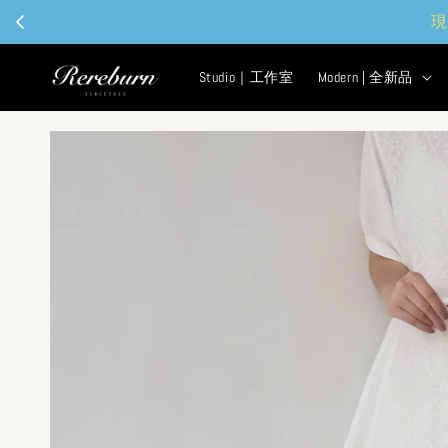
現
Studio｜工作室
Modern | 全新品