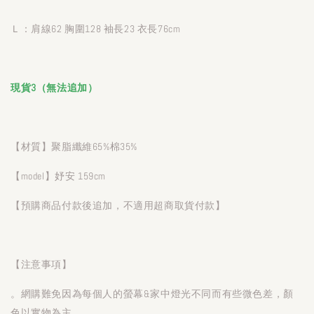
Ｌ：肩線62 胸圍128 袖長23 衣長76cm
現貨3（無法追加）
【材質】聚脂纖維65%棉35%
【model】妤安 159cm
【預購商品付款後追加，不適用超商取貨付款】
【注意事項】
。網購難免因為每個人的螢幕&家中燈光不同而有些微色差，顏
色以實物為主