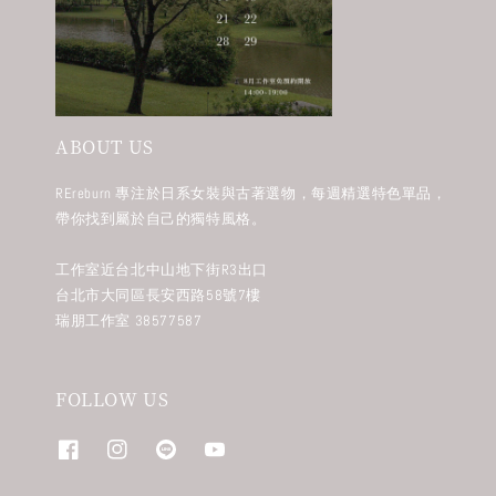
ABOUT US
REreburn 專注於日系女裝與古著選物，每週精選特色單品，
帶你找到屬於自己的獨特風格。
工作室近台北中山地下街R3出口
台北市大同區長安西路58號7樓
瑞朋工作室 38577587
FOLLOW US