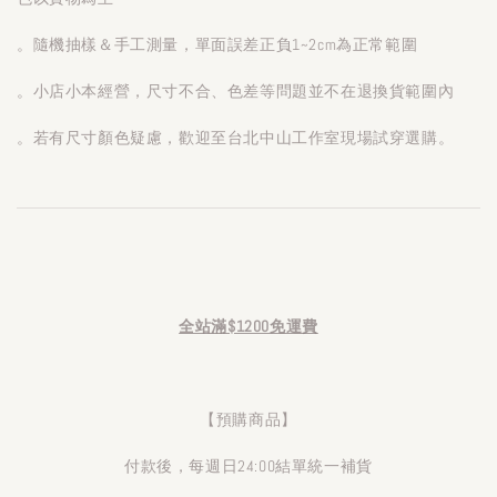
。隨機抽樣＆手工測量，單面誤差正負1~2cm為正常範圍
。小店小本經營，尺寸不合、色差等問題並不在退換貨範圍內
。若有尺寸顏色疑慮，歡迎至台北中山工作室現場試穿選購。
全站滿$1200免運費
【預購商品】
付款後，每週日24:00結單統一補貨