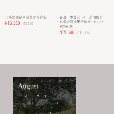
日系雙面穿米色蕾絲長背心
春夏日本選品Bab日系個性剪
裁網紗拼接綁帶短袖t-shirt上
Sale
NT$ 390
Regular
NT$ 590
衣3色-灰
price
price
Sale
NT$ 590
Regular
NT$ 1,580
price
price