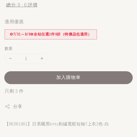
總分:
0
-
0
評價
適用優惠
✿7/31～8/9✿全站任選2件9折（特價品也適用）
數量
加入購物車
只剩 3 件
分享
【RE061901】日系曬黑kitty刺繡寬鬆短袖T上衣2色-白