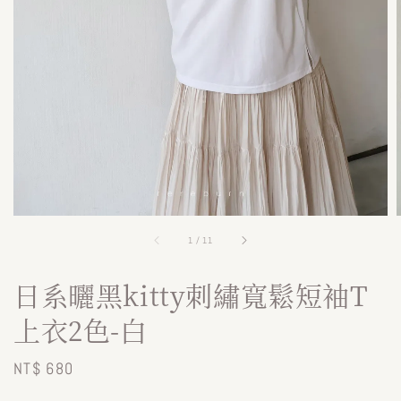
1
/
11
日系曬黑kitty刺繡寬鬆短袖T
上衣2色-白
Regular
NT$ 680
price