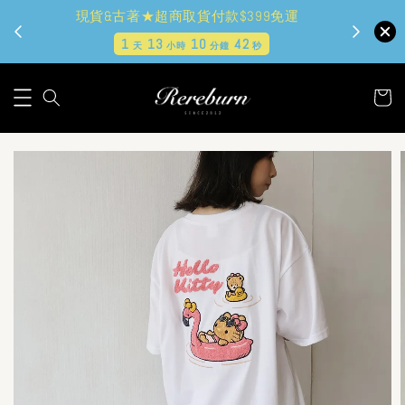
現貨&古著★超商取貨付款$399免運
1
13
10
40
天
小時
分鐘
秒