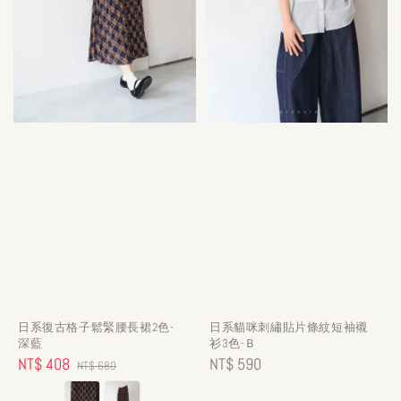
日系復古格子鬆緊腰長裙2色-
日系貓咪刺繡貼片條紋短袖襯
深藍
衫3色-Ｂ
Sale
NT$ 408
Regular
Regular
NT$ 590
NT$ 680
price
price
price