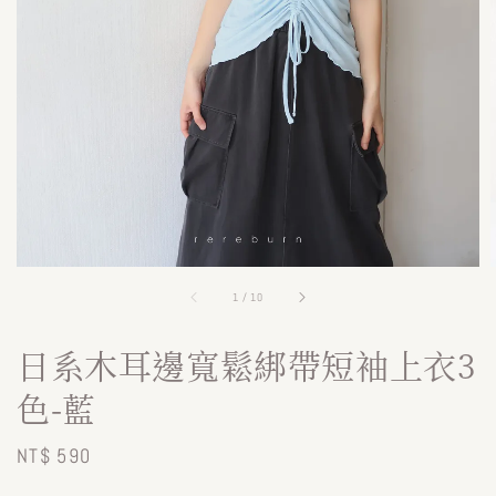
1
/
10
日系木耳邊寬鬆綁帶短袖上衣3
色-藍
Regular
NT$ 590
price