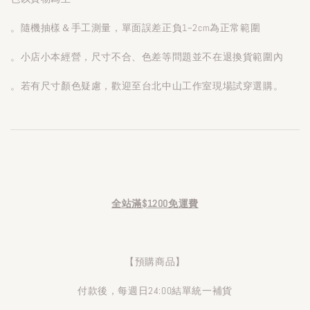
。隨機抽樣＆手工測量，單面誤差正負1~2cm為正常範圍
。小店小本經營，尺寸不合、色差等問題並不在退換貨範圍內
。若有尺寸顏色疑慮，歡迎至台北中山工作室現場試穿選購。
全站滿$1200免運費
【預購商品】
付款後，每週日24:00結單統一補貨