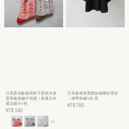
日系蛋包飯咖啡杯子蛋糕水煮
日系森林系寬鬆短袖襯衫罩衫
蛋雨傘刺繡中筒襪｜春夏日本
｜綁帶刺繡3色-黑
選品襪子4色
Regular
NT$ 780
Regular
NT$ 180
price
price
+2