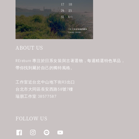
ABOUT US
REreburn 專注於日系女裝與古著選物，每週精選特色單品，
帶你找到屬於自己的獨特風格。
工作室近台北中山地下街R3出口
台北市大同區長安西路58號7樓
瑞朋工作室 38577587
FOLLOW US