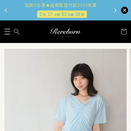
現貨&古著★超商取貨付款$399免運
2
17
52
19
天
小時
分鐘
秒