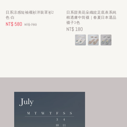
日系涼感短袖襯衫洋裝罩衫2
日系甜美花朵織紋足底表系純
色-白
棉透膚中筒襪｜春夏日本選品
襪子3色
Sale
NT$ 580
Regular
NT$ 780
Regular
NT$ 180
price
price
price