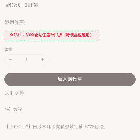
總分:
0
-
0
評價
適用優惠
✿7/31～8/9✿全站任選2件9折（特價品也適用）
數量
加入購物車
只剩 3 件
分享
【RE061902】日系木耳邊寬鬆綁帶短袖上衣3色-藍