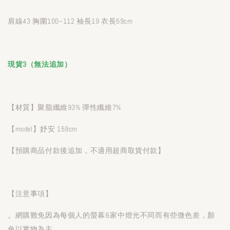
肩線43 胸圍100~112 袖長19 衣長59cm
現貨3（無法追加）
【材質】聚脂纖維93% 彈性纖維7%
【model】妤安 159cm
【預購商品付款後追加，不適用超商取貨付款】
【注意事項】
。網購難免因為每個人的螢幕&家中燈光不同而有些微色差，顏
色以實物為主