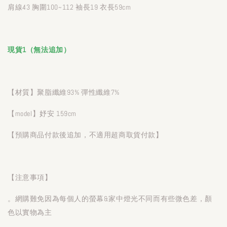
肩線43 胸圍100~112 袖長19 衣長59cm
現貨1（無法追加）
【材質】聚脂纖維93% 彈性纖維7%
【model】妤安 159cm
【預購商品付款後追加，不適用超商取貨付款】
【注意事項】
。網購難免因為每個人的螢幕&家中燈光不同而有些微色差，顏
色以實物為主