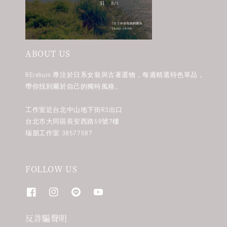
ABOUT US
REreburn 專注於日系女裝與古著選物，每週精選特色單品，
帶你找到屬於自己的獨特風格。
工作室近台北中山地下街R3出口
台北市大同區長安西路58號7樓
瑞朋工作室 38577587
FOLLOW US
反詐騙聲明