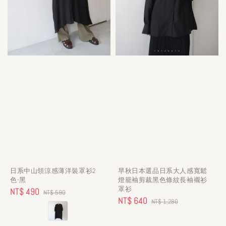
日系中山領涼感薄洋裝罩衫2
早秋日本選品日系大人感寬鬆
色-黑
燈籠袖剪裁黑色條紋長袖襯衫
罩衫
Sale
NT$ 490
Regular
NT$ 590
Sale
NT$ 640
Regular
NT$ 1,280
price
price
price
price