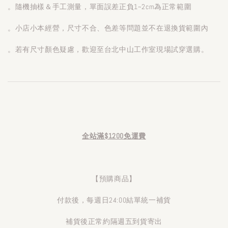
。隨機抽樣＆手工測量，單面誤差正負1~2cm為正常範圍
。小店小本經營，尺寸不合、色差等問題並不在退換貨範圍內
。若有尺寸顏色疑慮，歡迎至台北中山工作室現場試穿選購。
全站滿$1200免運費
【預購商品】
付款後，每週日24:00結單統一補貨
補貨後正常約隔週五到貨寄出