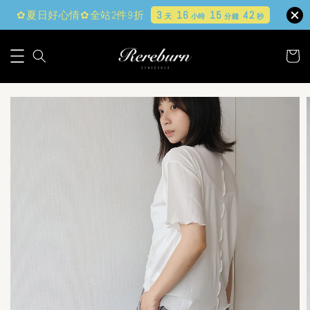
✿夏日好心情✿全站2件9折
3
16
15
40
天
小時
分鐘
秒