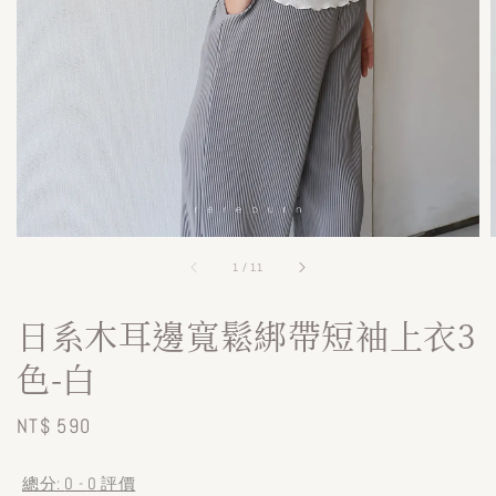
1
/
11
日系木耳邊寬鬆綁帶短袖上衣3
色-白
Regular
NT$ 590
price
總分:
0
-
0
評價