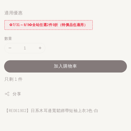
適用優惠
✿7/31～8/9✿全站任選2件9折（特價品也適用）
數量
加入購物車
只剩 1 件
分享
【RE061902】日系木耳邊寬鬆綁帶短袖上衣3色-白