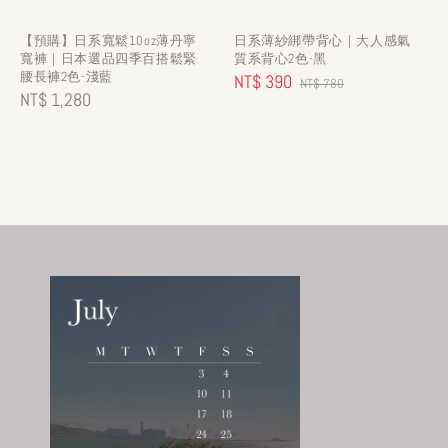
【預購】日系寬鬆10oz薄丹寧
日系薄紗綁帶背心｜大人感氣
寬褲｜日本選品四季百搭鬆緊
質系背心2色-黑
腰長褲2色-淺藍
Sale
NT$ 390
Regular
NT$ 780
Regular
NT$ 1,280
price
price
price