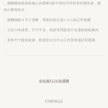
。網購難免因為每個人的螢幕&家中燈光不同而有些微色差，顏
色以實物為主
。隨機抽樣＆手工測量，單面誤差正負1~2cm為正常範圍
。小店小本經營，尺寸不合、色差等問題並不在退換貨範圍內
。若有尺寸顏色疑慮，歡迎至台北中山工作室現場試穿選購。
全站滿$1200免運費
【預購商品】