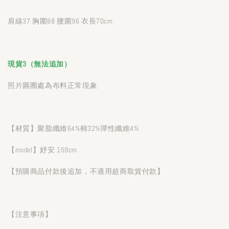
肩線37 胸圍88 腰圍96 衣長70cm
現貨3（無法追加）
照片圓圈處為布料正常現象
【材質】聚脂纖維64%棉32%彈性纖維4%
【model】妤安 159cm
【預購商品付款後追加，不適用超商取貨付款】
【注意事項】