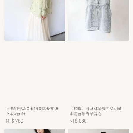
日系綁帶花朵刺繡寬鬆長袖薄
【預購】日系綁帶雙面穿刺繡
上衣3色-綠
水藍色細肩帶背心
Regular
NT$ 780
Regular
NT$ 680
price
price