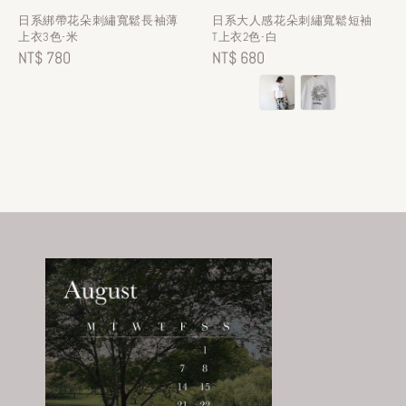
日系綁帶花朵刺繡寬鬆長袖薄
日系大人感花朵刺繡寬鬆短袖
上衣3色-米
T上衣2色-白
Regular
NT$ 780
Regular
NT$ 680
price
price