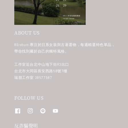
ABOUT US
REreburn 專注於日系女裝與古著選物，每週精選特色單品，
帶你找到屬於自己的獨特風格。
工作室近台北中山地下街R3出口
台北市大同區長安西路58號7樓
瑞朋工作室 38577587
FOLLOW US
反詐騙聲明