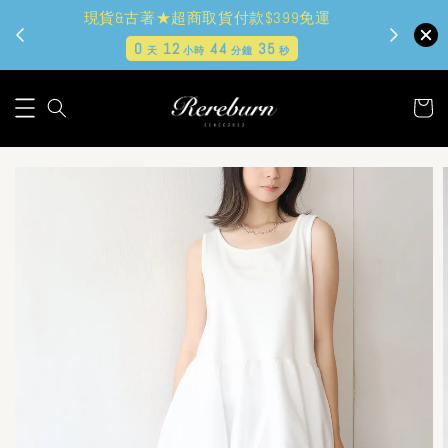
現貨&古著★超商取貨付款$399免運
0
12
44
34
天
小時
分鐘
秒