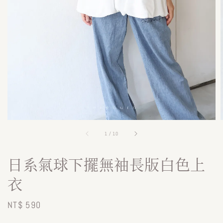
1
/
10
日系氣球下擺無袖長版白色上
衣
Regular
NT$ 590
price