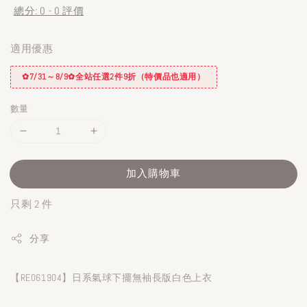
總分:
0
-
0
評價
適用優惠
✿7/31～8/9✿全站任選2件9折（特價品也適用）
數量
加入購物車
只剩 2 件
分享
【RE061904】日系氣球下擺無袖長版白色上衣