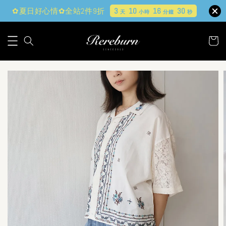
✿夏日好心情✿全站2件9折
3
10
16
28
天
小時
分鐘
秒