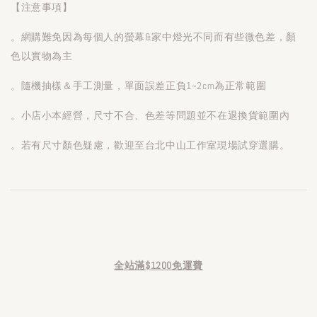
【注意事項】
。網購難免因為每個人的螢幕&家中燈光不同而有些微色差，顏
色以實物為主
。隨機抽樣＆手工測量，單面誤差正負1~2cm為正常範圍
。小店小本經營，尺寸不合、色差等問題並不在退換貨範圍內
。若有尺寸顏色疑慮，歡迎至台北中山工作室現場試穿選購。
全站滿$1200免運費