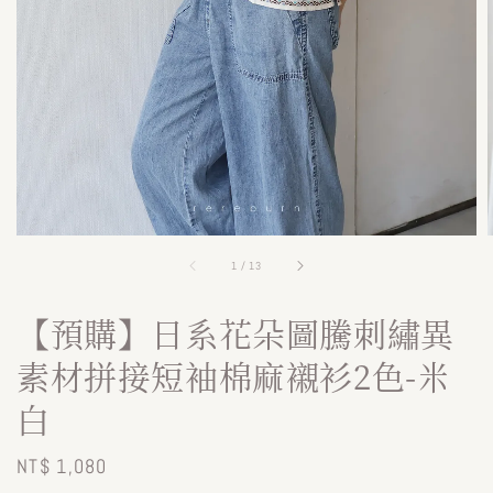
1
/
13
【預購】日系花朵圖騰刺繡異
素材拼接短袖棉麻襯衫2色-米
白
Regular
NT$ 1,080