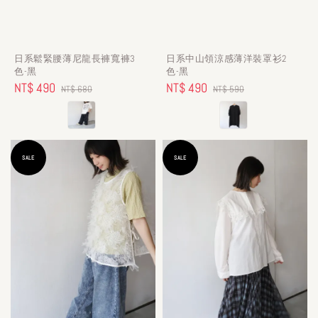
日系鬆緊腰薄尼龍長褲寬褲3
日系中山領涼感薄洋裝罩衫2
色-黑
色-黑
Sale
NT$ 490
Regular
Sale
NT$ 490
Regular
NT$ 680
NT$ 590
price
price
price
price
SALE
SALE