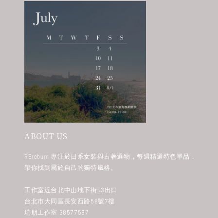
ABOUT US
REreburn 專注於日系女裝與古著選物，每週精選特色單品，
帶你找到屬於自己的獨特風格。
工作室近台北中山地下街R3出口
台北市大同區長安西路58號7樓
瑞朋工作室 38577587