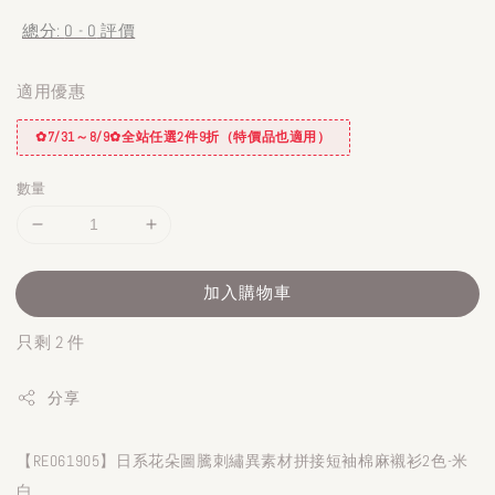
price
總分:
0
-
0
評價
適用優惠
✿7/31～8/9✿全站任選2件9折（特價品也適用）
數量
加入購物車
只剩 2 件
分享
【RE061905】日系花朵圖騰刺繡異素材拼接短袖棉麻襯衫2色-米
白