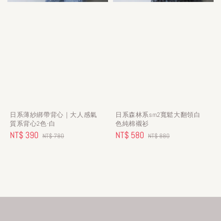
日系薄紗綁帶背心｜大人感氣
日系森林系sm2寬鬆大翻領白
質系背心2色-白
色純棉襯衫
Sale
NT$ 390
Regular
Sale
NT$ 580
Regular
NT$ 780
NT$ 880
price
price
price
price