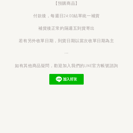
【預購商品】
付款後，每週日24:00結單統一補貨
補貨後正常約隔週五到貨寄出
若有另外收單日期，到貨日期以當次收單日期為主
---
如有其他商品疑問，歡迎加入我們的LINE官方帳號諮詢