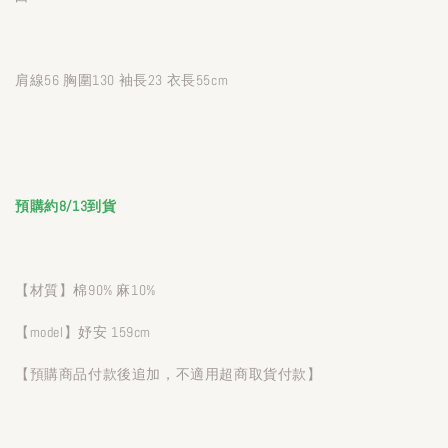
肩線56 胸圍130 袖長23 衣長55cm
預購約8/13到貨
【材質】棉90% 麻10%
【model】妤安 159cm
【預購商品付款後追加，不適用超商取貨付款】