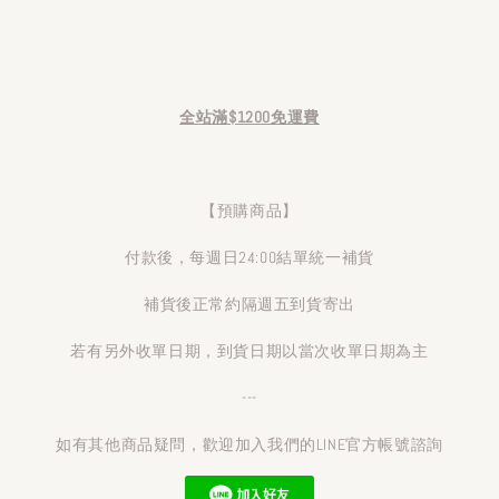
全站滿$1200免運費
【預購商品】
付款後，每週日24:00結單統一補貨
補貨後正常約隔週五到貨寄出
若有另外收單日期，到貨日期以當次收單日期為主
---
如有其他商品疑問，歡迎加入我們的LINE官方帳號諮詢