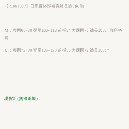
【RE061907】日系百搭壓褶寬褲長褲3色-咖
Ｍ：腰圍66~80 臀圍100~116 前檔34 大腿圍70 褲長100cm咖穿搭
照
Ｌ：腰圍72~90 臀圍106~120 前檔36 大腿圍72 褲長100cm
現貨3（無法追加）