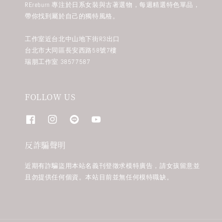
REreburn 專注於日系女裝與古著選物，每週精選特色單品，
帶你找到屬於自己的獨特風格。
工作室近台北中山地下街R3出口
台北市大同區長安西路58號7樓
瑞朋工作室 38577587
FOLLOW US
反詐騙聲明
近期有詐騙盜用本站名義刊登徵求模特廣告，請女孩留意並
且勿提供任何個資。本站目前並無任何模特職缺。