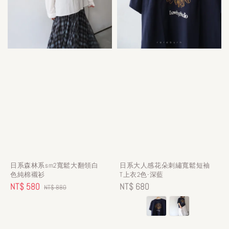
日系森林系sm2寬鬆大翻領白
日系大人感花朵刺繡寬鬆短袖
色純棉襯衫
T上衣2色-深藍
Sale
NT$ 580
Regular
Regular
NT$ 680
NT$ 880
price
price
price