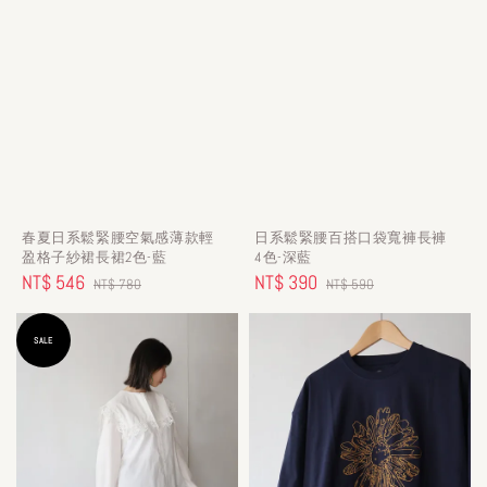
春夏日系鬆緊腰空氣感薄款輕
日系鬆緊腰百搭口袋寬褲長褲
盈格子紗裙長裙2色-藍
4色-深藍
Sale
NT$ 546
Regular
Sale
NT$ 390
Regular
NT$ 780
NT$ 590
price
price
price
price
SALE