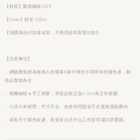
【材質】聚脂纖維100%
【model】妤安 159cm
【預購商品付款後追加，不適用超商取貨付款】
【注意事項】
。網購難免因為每個人的螢幕&家中燈光不同而有些微色差，顏
色以實物為主
。隨機抽樣＆手工測量，單面誤差正負1~2cm為正常範圍
。小店小本經營，尺寸不合、色差等問題並不在退換貨範圍內
。若有尺寸顏色疑慮，歡迎至台北中山工作室現場試穿選購。