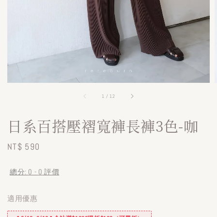
1
/
12
日系百搭壓褶寬褲長褲3色-咖
Regular
NT$ 590
price
總分:
0
-
0
評價
適用優惠