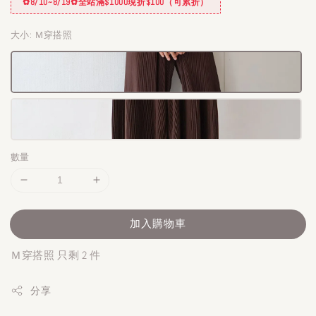
✿8/10~8/19✿全站滿$1000現折$100（可累折）
大小
: Ｍ穿搭照
數量
加入購物車
Ｍ穿搭照 只剩 2 件
分享