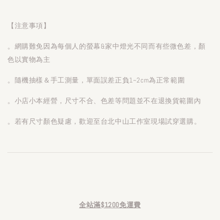
【注意事項】
。網購難免因為每個人的螢幕&家中燈光不同而有些微色差，顏
色以實物為主
。隨機抽樣＆手工測量，單面誤差正負1~2cm為正常範圍
。小店小本經營，尺寸不合、色差等問題並不在退換貨範圍內
。若有尺寸顏色疑慮，歡迎至台北中山工作室現場試穿選購。
全站滿$1200免運費