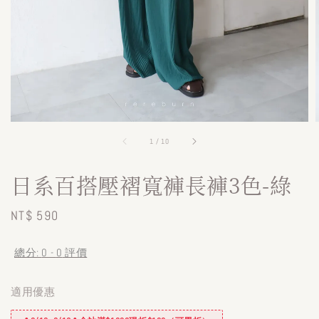
1
/
10
日系百搭壓褶寬褲長褲3色-綠
Regular
NT$ 590
price
總分:
0
-
0
評價
適用優惠