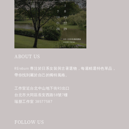
ABOUT US
REreburn 專注於日系女裝與古著選物，每週精選特色單品，
帶你找到屬於自己的獨特風格。
工作室近台北中山地下街R3出口
台北市大同區長安西路58號7樓
瑞朋工作室 38577587
FOLLOW US