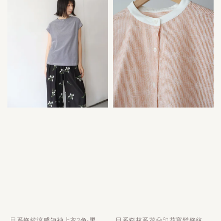
日系條紋涼感短袖上衣2色-黑
日系森林系花朵印花寬鬆條紋