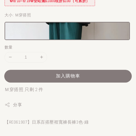
✿8/10~8/19✿全站滿$1000現折$100（可累折）
大小
: Ｍ穿搭照
數量
加入購物車
Ｍ穿搭照 只剩 2 件
分享
【RE061907】日系百搭壓褶寬褲長褲3色-綠