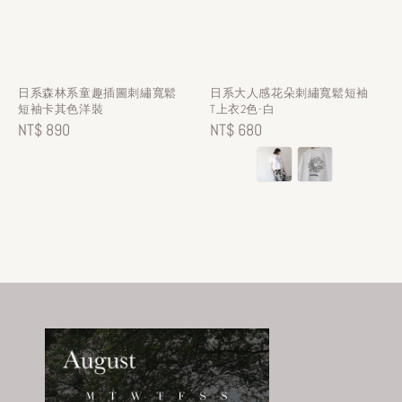
日系森林系童趣插圖刺繡寬鬆
日系大人感花朵刺繡寬鬆短袖
短袖卡其色洋裝
T上衣2色-白
Regular
NT$ 890
Regular
NT$ 680
price
price