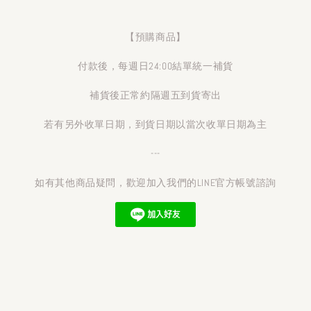
【預購商品】
付款後，每週日24:00結單統一補貨
補貨後正常約隔週五到貨寄出
若有另外收單日期，到貨日期以當次收單日期為主
---
如有其他商品疑問，歡迎加入我們的LINE官方帳號諮詢