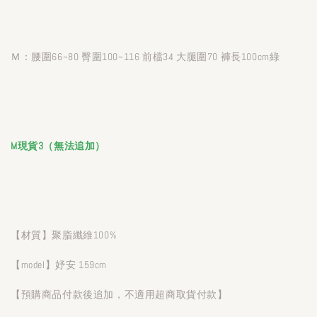
Ｍ：腰圍66~80 臀圍100~116 前檔34 大腿圍70 褲長100cm綠
M現貨3（無法追加）
【材質】聚脂纖維100%
【model】妤安 159cm
【預購商品付款後追加，不適用超商取貨付款】