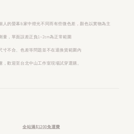
個人的螢幕&家中燈光不同而有些微色差，顏色以實物為主
量，單面誤差正負1~2cm為正常範圍
尺寸不合、色差等問題並不在退換貨範圍內
慮，歡迎至台北中山工作室現場試穿選購。
全站滿$1200免運費