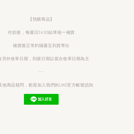
【預購商品】
付款後，每週日24:00結單統一補貨
補貨後正常約隔週五到貨寄出
有另外收單日期，到貨日期以當次收單日期為主
---
其他商品疑問，歡迎加入我們的LINE官方帳號諮詢