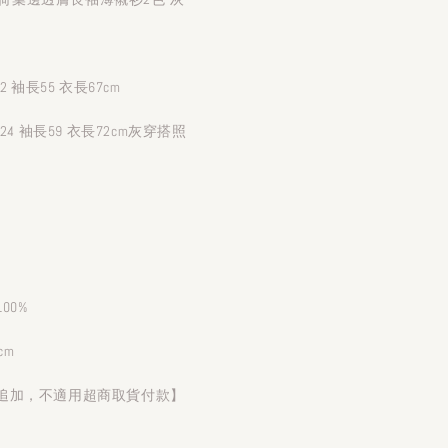
 袖長55 衣長67cm
24 袖長59 衣長72cm灰穿搭照
）
00%
cm
追加，不適用超商取貨付款】