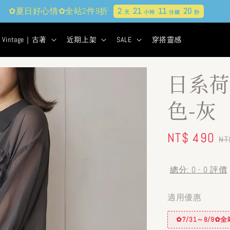
✿夏日好心情✿全站2件9折
2
21
11
19
天
小時
分鐘
秒
Vintage｜古著
近期上架
SALE
穿搭靈感
日系荷
色-灰
Sale
NT$ 490
R
NT
price
pr
總分:
0
-
0
評價
適用優惠
✿7/31～8/9