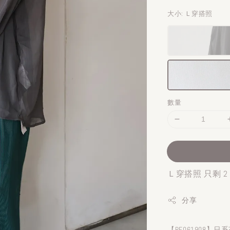
大小
: Ｌ穿搭照
數量
Ｌ穿搭照 只剩 2
分享
【RE061908】