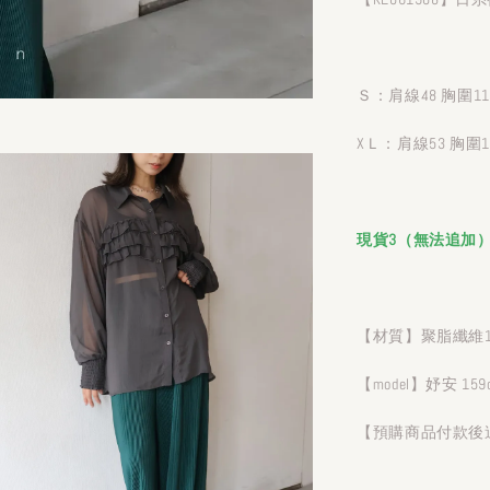
Ｓ：肩線48 胸圍112
XＬ：肩線53 胸圍1
現貨3（無法追加
【材質】聚脂纖維1
【model】妤安 159
【預購商品付款後