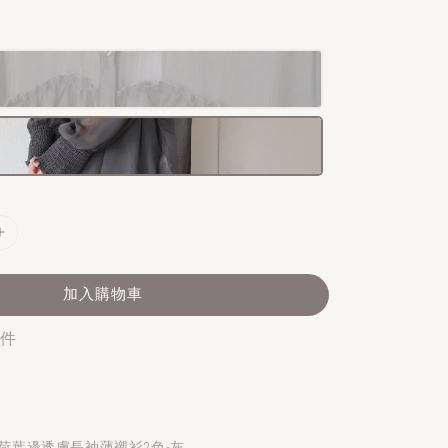
加入購物車
 件
日系荷葉邊透膚長袖薄襯衫2色-灰