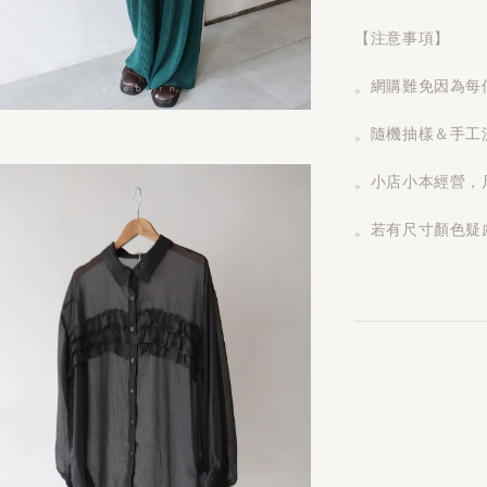
【注意事項】
。網購難免因為每
。隨機抽樣＆手工測
。小店小本經營，
。若有尺寸顏色疑