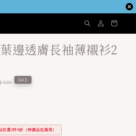
葉邊透膚長袖薄襯衫2
egular
SALE
$ 590
ice
✿全站任選2件9折（特價品也適用）