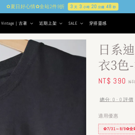
✿夏日好心情✿全站2件9折
3
3
20
46
天
小時
分鐘
秒
Vintage｜古著
近期上架
SALE
穿搭靈感
日系迪
衣3色
Sale
NT$ 390
R
NT
price
pr
總分:
0
-
0
評價
適用優惠
✿7/31～8/9