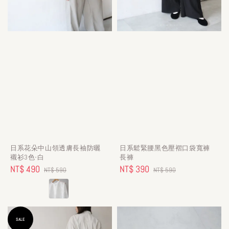
日系花朵中山領透膚長袖防曬
日系鬆緊腰黑色壓褶口袋寬褲
襯衫3色-白
長褲
Sale
NT$ 490
Regular
Sale
NT$ 390
Regular
NT$ 590
NT$ 590
price
price
price
price
SALE