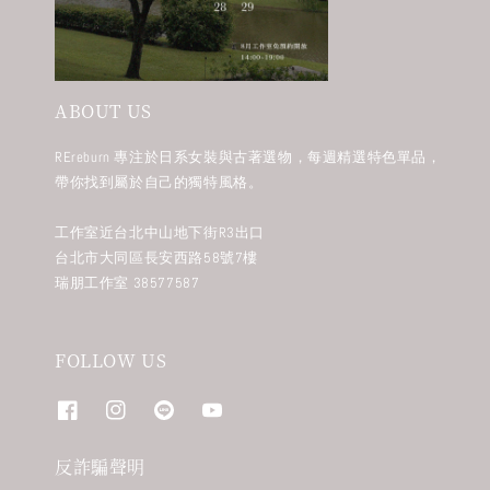
ABOUT US
REreburn 專注於日系女裝與古著選物，每週精選特色單品，
帶你找到屬於自己的獨特風格。
工作室近台北中山地下街R3出口
台北市大同區長安西路58號7樓
瑞朋工作室 38577587
FOLLOW US
反詐騙聲明