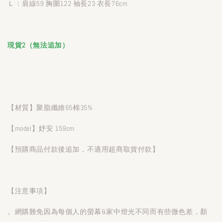
Ｌ：肩線59 胸圍122 袖長23 衣長76cm
現貨2（無法追加）
【材質】聚脂纖維65棉35%
【model】妤安 159cm
【預購商品付款後追加，不適用超商取貨付款】
【注意事項】
。網購難免因為每個人的螢幕&家中燈光不同而有些微色差，顏