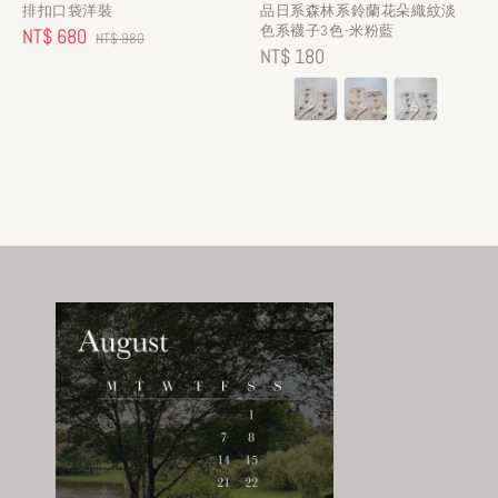
排扣口袋洋裝
品日系森林系鈴蘭花朵織紋淡
色系襪子3色-米粉藍
Sale
NT$ 680
Regular
NT$ 980
Regular
NT$ 180
price
price
price