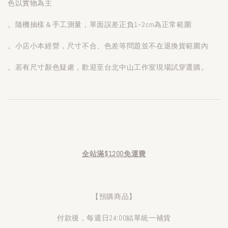
色以實物為主
。隨機抽樣＆手工測量，單面誤差正負1~2cm為正常範圍
。小店小本經營，尺寸不合、色差等問題並不在退換貨範圍內
。若有尺寸顏色疑慮，歡迎至台北中山工作室現場試穿選購。
全站滿$1200免運費
【預購商品】
付款後，每週日24:00結單統一補貨