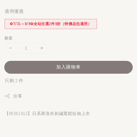
適用優惠
✿7/31～8/9✿全站任選2件9折（特價品也適用）
數量
加入購物車
只剩 2 件
分享
【RE061912】日系庫洛米刺繡寬鬆短袖上衣