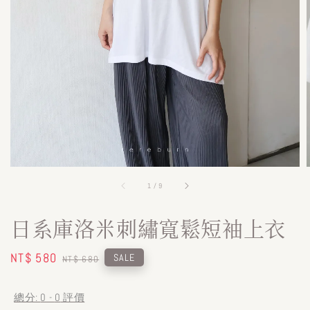
1
/
9
日系庫洛米刺繡寬鬆短袖上衣
Sale
NT$ 580
Regular
SALE
NT$ 680
price
price
總分:
0
-
0
評價