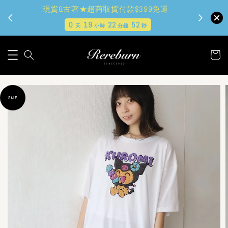
現貨&古著★超商取貨付款$399免運
0
19
22
51
天
小時
分鐘
秒
SALE