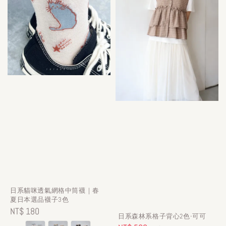
日系貓咪透氣網格中筒襪｜春
夏日本選品襪子3色
Regular
NT$ 180
日系森林系格子背心2色-可可
price