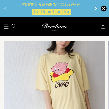
現貨&古著★超商取貨付款$399免運
2
10
7
10
天
小時
分鐘
秒