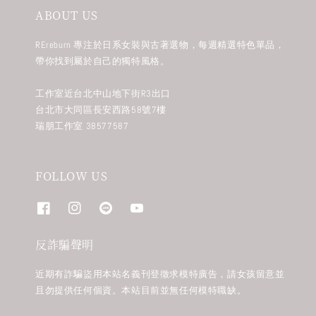
ABOUT US
REreburn 專注於日系女裝與古著選物，每週精選特色單品，
帶你找到屬於自己的獨特風格。
工作室近台北中山地下街R3出口
台北市大同區長安西路58號7樓
瑞朋工作室 38577587
FOLLOW US
反詐騙聲明
近期有詐騙盜用本站名義刊登徵求模特廣告，請女孩留意並
且勿提供任何個資。本站目前並無任何模特職缺。