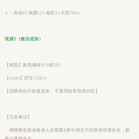
Ｌ：肩線60 胸圍122 袖長23 衣長76cm
現貨3（無法追加）
【材質】聚脂纖維65%棉35%
【model】妤安 159cm
【預購商品付款後追加，不適用超商取貨付款】
【注意事項】
。網購難免因為每個人的螢幕&家中燈光不同而有些微色差，顏
色以實物為主