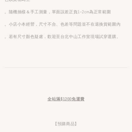
。隨機抽樣＆手工測量，單面誤差正負1~2cm為正常範圍
。小店小本經營，尺寸不合、色差等問題並不在退換貨範圍內
。若有尺寸顏色疑慮，歡迎至台北中山工作室現場試穿選購。
全站滿$1200免運費
【預購商品】