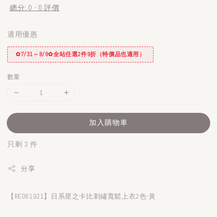
總分:
0
-
0
評價
適用優惠
✿7/31～8/9✿全站任選2件9折（特價品也適用）
數量
加入購物車
只剩 3 件
分享
【RE061921】日系星之卡比刺繡寬鬆上衣2色-黃