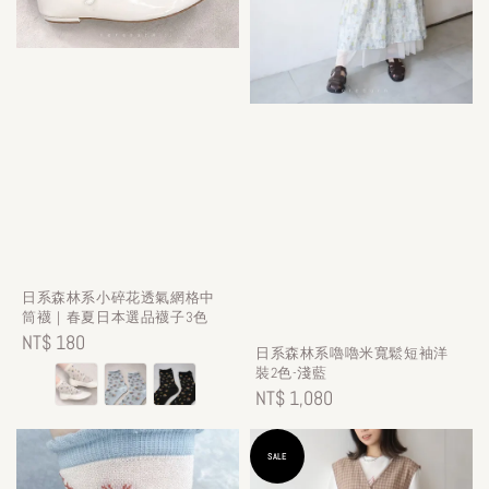
日系森林系小碎花透氣網格中
筒襪｜春夏日本選品襪子3色
Regular
NT$ 180
日系森林系嚕嚕米寬鬆短袖洋
price
裝2色-淺藍
Regular
NT$ 1,080
price
SALE