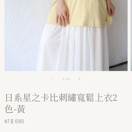
1
/
9
日系星之卡比刺繡寬鬆上衣2
色-黃
Regular
NT$ 680
price