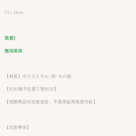
23～25cm
現貨2
無法追加
【材質】ポリエステル･綿･その他
【$180襪子任選三雙$500】
【預購商品付款後追加，不適用超商取貨付款】
【注意事項】