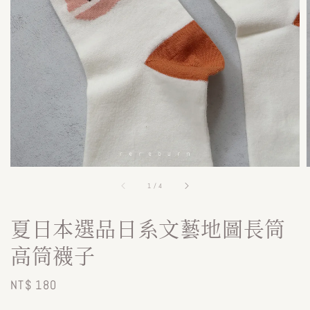
1
/
4
夏日本選品日系文藝地圖長筒
高筒襪子
Regular
NT$ 180
price