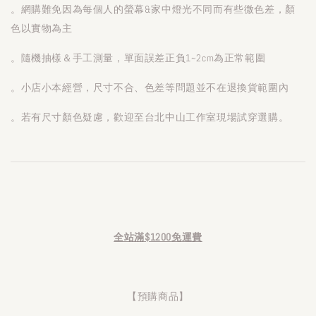
。網購難免因為每個人的螢幕&家中燈光不同而有些微色差，顏
色以實物為主
。隨機抽樣＆手工測量，單面誤差正負1~2cm為正常範圍
。小店小本經營，尺寸不合、色差等問題並不在退換貨範圍內
。若有尺寸顏色疑慮，歡迎至台北中山工作室現場試穿選購。
全站滿$1200免運費
【預購商品】