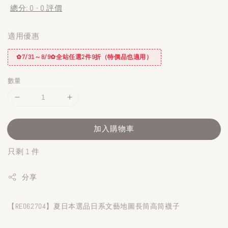
總分:
0
-
0
評價
適用優惠
✿7/31～8/9✿全站任選2件9折（特價品也適用）
數量
加入購物車
只剩 1 件
分享
【RE062704】夏日本選品日系文藝地圖長筒高筒襪子