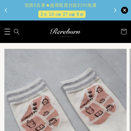
現貨&古著★超商取貨付款$399免運
2
10
27
7
天
小時
分鐘
秒