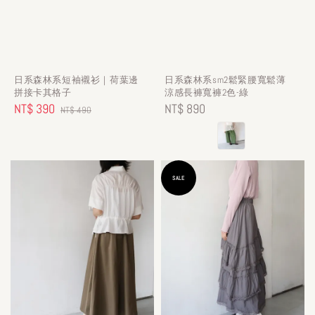
日系森林系短袖襯衫｜荷葉邊
日系森林系sm2鬆緊腰寬鬆薄
拼接卡其格子
涼感長褲寬褲2色-綠
Sale
NT$ 390
Regular
Regular
NT$ 890
NT$ 490
price
price
price
SALE