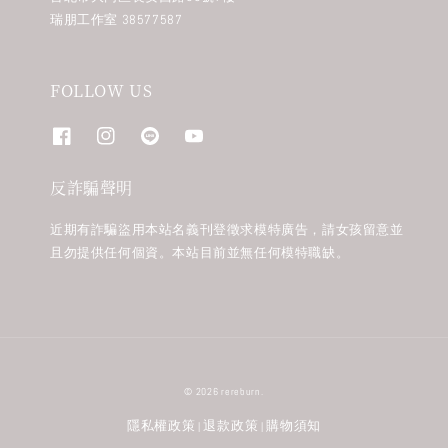
瑞朋工作室 38577587
FOLLOW US
反詐騙聲明
近期有詐騙盜用本站名義刊登徵求模特廣告，請女孩留意並
且勿提供任何個資。本站目前並無任何模特職缺。
© 2026 rereburn.
隱私權政策
退款政策
購物須知
|
|