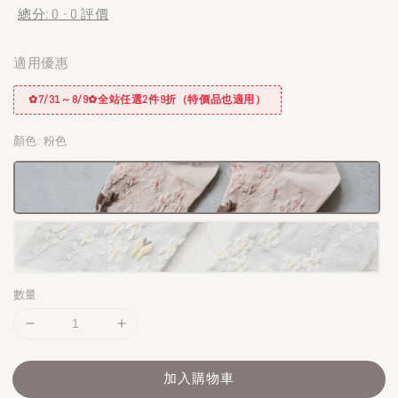
總分:
0
-
0
評價
適用優惠
✿7/31～8/9✿全站任選2件9折（特價品也適用）
顏色
: 粉色
數量
加入購物車