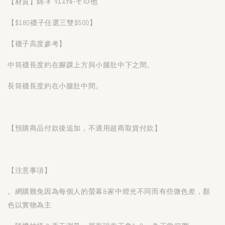
【材質】綿‧ﾎﾟﾘｴｽﾃﾙ‧その他
【$180襪子任選三雙$500】
【襪子高度參考】
中筒襪長度約在腳踝上方與小腿肚中下之間。
長筒襪長度約在小腿肚中間。
【預購商品付款後追加，不適用超商取貨付款】
【注意事項】
。網購難免因為每個人的螢幕&家中燈光不同而有些微色差，顏
色以實物為主