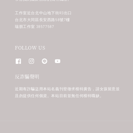
工作室近台北中山地下街R3出口
台北市大同區長安西路58號7樓
瑞朋工作室 38577587
FOLLOW US
反詐騙聲明
近期有詐騙盜用本站名義刊登徵求模特廣告，請女孩留意並
且勿提供任何個資。本站目前並無任何模特職缺。