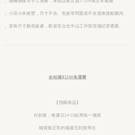
。隨機抽樣＆手工測量，單面誤差正負1~2cm為正常範圍
。小店小本經營，尺寸不合、色差等問題並不在退換貨範圍內
。若有尺寸顏色疑慮，歡迎至台北中山工作室現場試穿選購。
全站滿$1200免運費
【預購商品】
付款後，每週日24:00結單統一補貨
補貨後正常約隔週五到貨寄出