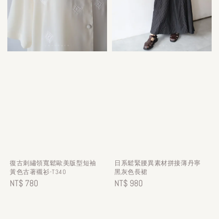
復古刺繡領寬鬆歐美版型短袖
日系鬆緊腰異素材拼接薄丹寧
黃色古著襯衫-T340
黑灰色長裙
Regular
NT$ 780
Regular
NT$ 980
price
price