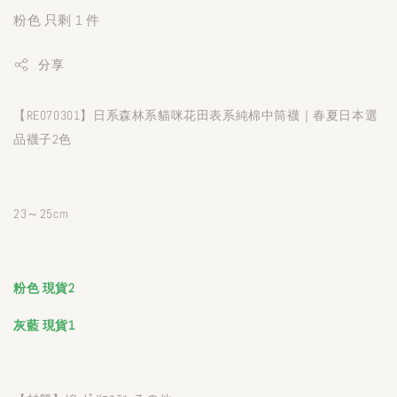
粉色 只剩 1 件
分享
【RE070301】日系森林系貓咪花田表系純棉中筒襪｜春夏日本選
品襪子2色
23～25cm
粉色 現貨2
灰藍 現貨1