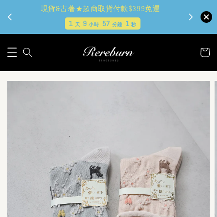
現貨&古著★超商取貨付款$399免運
1
9
57
0
天
小時
分鐘
秒