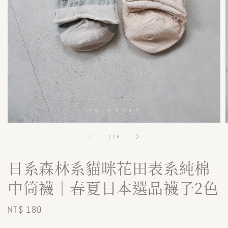
1
/
8
日系森林系貓咪花田表系純棉
中筒襪｜春夏日本選品襪子2色
Regular
NT$ 180
price