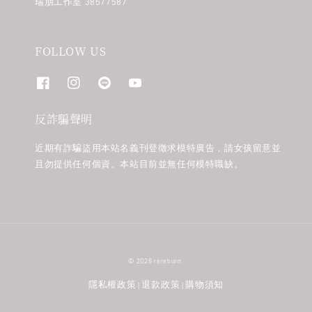
瑞朋工作室 38577587
FOLLOW US
反詐騙聲明
近期有詐騙盜用本站名義刊登徵求模特廣告，請女孩留意並
且勿提供任何個資。本站目前並無任何模特職缺。
© 2026 rereburn.
隱私權政策
退款政策
購物須知
|
|