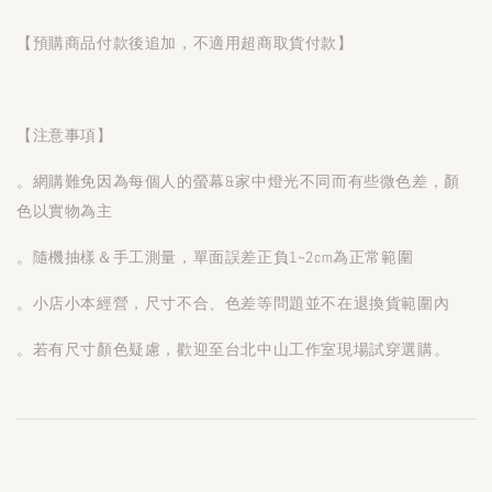
【預購商品付款後追加，不適用超商取貨付款】
【注意事項】
。網購難免因為每個人的螢幕&家中燈光不同而有些微色差，顏
色以實物為主
。隨機抽樣＆手工測量，單面誤差正負1~2cm為正常範圍
。小店小本經營，尺寸不合、色差等問題並不在退換貨範圍內
。若有尺寸顏色疑慮，歡迎至台北中山工作室現場試穿選購。