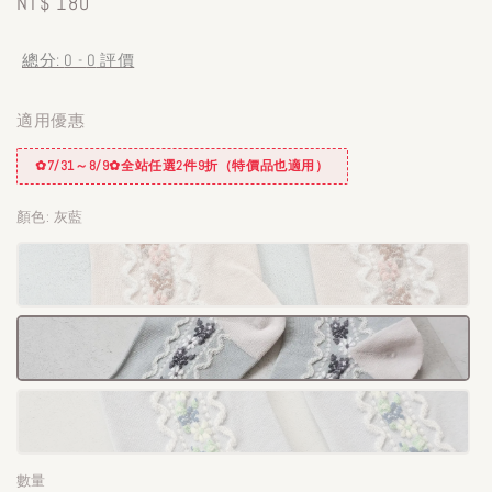
Regular
NT$ 180
price
總分:
0
-
0
評價
適用優惠
✿7/31～8/9✿全站任選2件9折（特價品也適用）
顏色
: 灰藍
數量