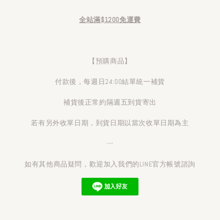
全站滿$1200免運費
【預購商品】
付款後，每週日24:00結單統一補貨
補貨後正常約隔週五到貨寄出
若有另外收單日期，到貨日期以當次收單日期為主
---
如有其他商品疑問，歡迎加入我們的LINE官方帳號諮詢