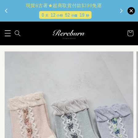
現貨&古著★超商取貨付款$399免運
0
12
52
17
天
小時
分鐘
秒