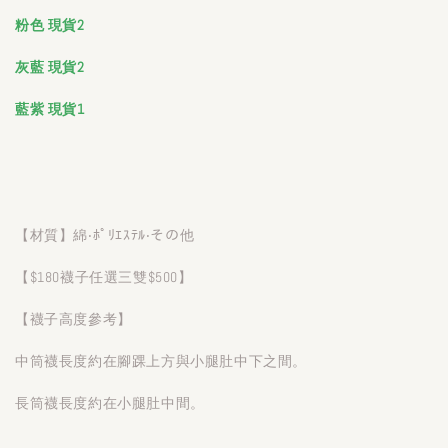
粉色 現貨2
灰藍 現貨2
藍紫 現貨1
【材質】綿‧ﾎﾟﾘｴｽﾃﾙ‧その他
【$180襪子任選三雙$500】
【襪子高度參考】
中筒襪長度約在腳踝上方與小腿肚中下之間。
長筒襪長度約在小腿肚中間。