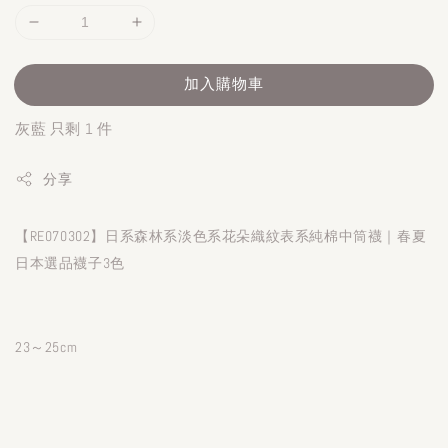
加入購物車
灰藍 只剩 1 件
分享
【RE070302】日系森林系淡色系花朵織紋表系純棉中筒襪｜春夏
日本選品襪子3色
23～25cm