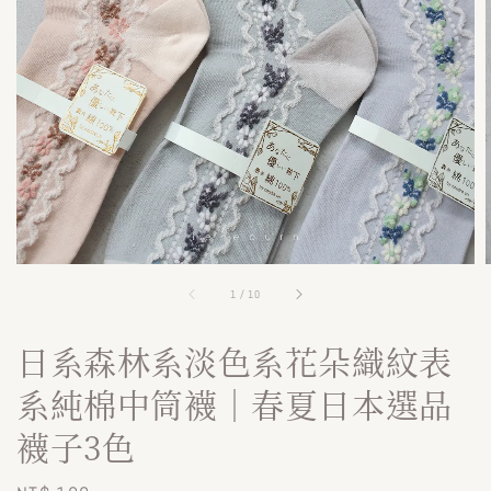
1
/
10
日系森林系淡色系花朵織紋表
系純棉中筒襪｜春夏日本選品
襪子3色