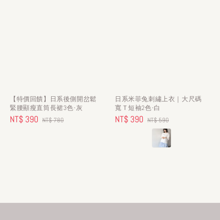
【特價回饋】日系後側開岔鬆
日系米菲兔刺繡上衣｜大尺碼
緊腰顯瘦直筒長裙3色-灰
寬Ｔ短袖2色-白
Sale
NT$ 390
Regular
Sale
NT$ 390
Regular
NT$ 780
NT$ 590
price
price
price
price