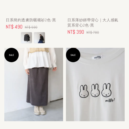
日系簡約透膚防曬襯衫2色-黑
日系薄紗綁帶背心｜大人感氣
質系背心2色-黑
Sale
NT$ 490
Regular
NT$ 590
Sale
NT$ 390
Regular
NT$ 780
price
price
price
price
SALE
SALE